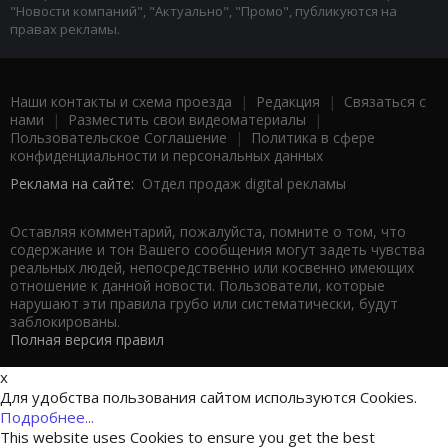
"Новости компаний", "Актуально", "Промо", публикуются на
правах рекламы.
Наши контакты и схема проезда
|
Редакция
|
Связаться с
нами
|
Разместить свои видеоматериалы
|
Пользовательское Соглашение
|
Политика в сфере
конфиденциальности и персональных данных
Реклама на сайте:
Отдел продаж digital рекламы
Оставляя комментарий, пожалуйста, помните о том, что
содержание и тон Вашего сообщения могут задеть чувства
реальных людей, непосредственно или косвенно имеющих
отношение к данной новости. Пользователи, которые
нарушают эти правила грубо или систематически, будут
заблокированы.
Полная версия правил
x
Для удобства пользования сайтом используются Cookies.
Подробнее...
This website uses Cookies to ensure you get the best