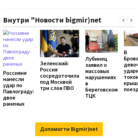
Внутри "Новости bigmir)net
В
Бров
Лубинец
Зеленский:
дево
заявил о
Россия
удар
массовых
Россияне
сосредоточила
током
нарушениях
нанесли
под Москвой
крыш
в
удар по
три слоя ПВО
поез
Береговском
Павлограду:
ТЦК
двое
раненых
Допомогти Bigmir)net