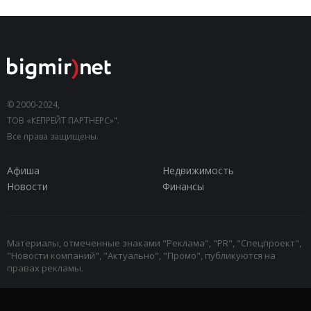
© 2000-2024,
ТОВ «КЕПРЕЙТ ПАРТНЕРС»".
Все права защищены.
Афиша
Недвижимость
Новости
Финансы
Материалы, отмеченные знаками "Реклама", "PR", "Спецпроект",
"Новости компаний", "Актуально", "Промо", публикуются на
правах рекламы.