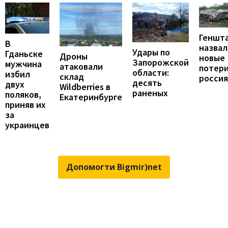
Геншт
В
назвал
Удары по
Гданьске
Дроны
новые
Запорожской
мужчина
атаковали
потер
области:
избил
склад
росси
десять
двух
Wildberries в
раненых
поляков,
Екатеринбурге
приняв их
за
украинцев
Допомогти Bigmir)net