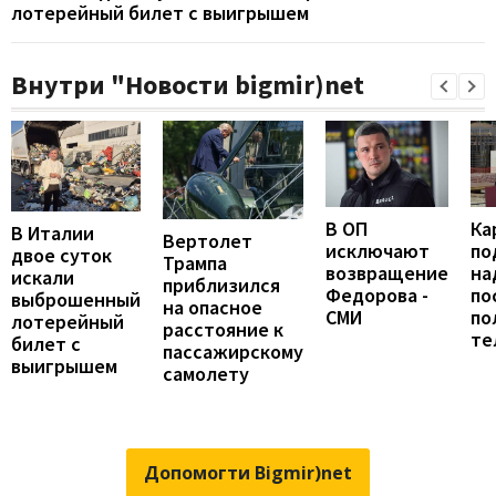
лотерейный билет с выигрышем
Внутри "Новости bigmir)net
В ОП
Ка
В Италии
Вертолет
исключают
по
двое суток
Трампа
возвращение
на
искали
приблизился
Федорова -
по
выброшенный
на опасное
СМИ
по
лотерейный
расстояние к
те
билет с
пассажирскому
выигрышем
самолету
Допомогти Bigmir)net