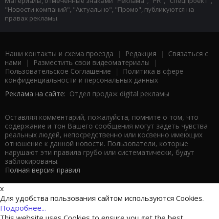
Материалы, отмеченные знаками "Реклама", "PR", "Спецпроект",
"Новости компаний", "Актуально", "Промо", публикуются на
правах рекламы.
Наши контакты и схема проезда
|
Редакция
|
Связаться с
нами
|
Разместить свои видеоматериалы
|
Пользовательское Соглашение
|
Политика в сфере
конфиденциальности и персональных данных
Реклама на сайте:
Отдел продаж digital рекламы
Оставляя комментарий, пожалуйста, помните о том, что
содержание и тон Вашего сообщения могут задеть чувства
реальных людей, непосредственно или косвенно имеющих
отношение к данной новости. Пользователи, которые
нарушают эти правила грубо или систематически, будут
заблокированы.
Полная версия правил
x
Для удобства пользования сайтом используются Cookies.
Подробнее...
This website uses Cookies to ensure you get the best