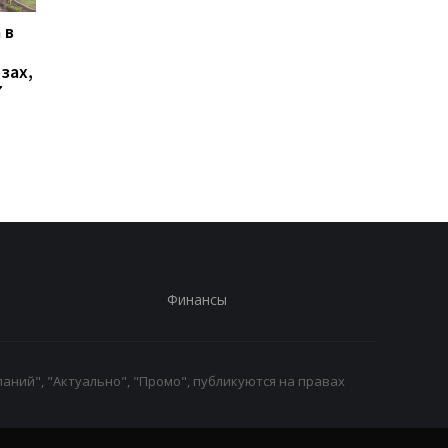
 в
В Ялте раздались
Украинцы высказали
выстрелы и вспыхнул
о продолжительнос
зах,
пожар: оккупационные
войны - опрос
7
власти объявили об
эвакуации
Финансы
аний", "Актуально", "Промо", публикуются на правах