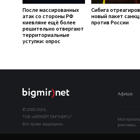
После массированных
Сибига отреагиров
атак со стороны РФ
новый пакет санкц
киевляне ещё более
против России
решительно отвергают
территориальные
уступки: опрос
Афиша
© 2000-2024,
ТОВ «КЕПРЕЙТ ПАРТНЕРС»".
Материалы,
Все права защищены.
рекламы.