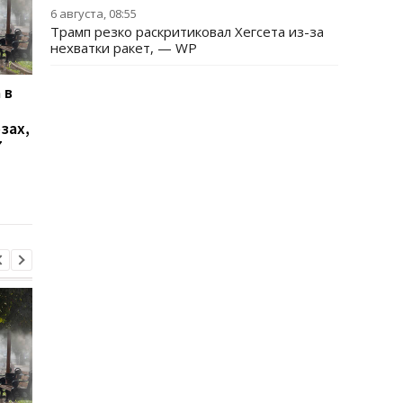
6 августа, 08:55
Трамп резко раскритиковал Хегсета из-за
нехватки ракет, — WP
 в
В Ялте раздались
Украинцы высказали
выстрелы и вспыхнул
о продолжительнос
зах,
пожар: оккупационные
войны - опрос
7
власти объявили об
эвакуации