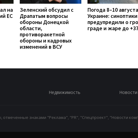
ал на
Зеленский обсудил с
Погода 8–10 августа
ий ЕС
Драпатым вопросы
Украине: синоптики
обороны Донецкой
предупредили о гро
области,
граде и жаре до +3
противоракетной
обороны и кадровых
изменений в ВСУ
Недвижимость
Новости
 отмеченные знаками "Реклама", "PR", "Спецпроект", "Новости комп