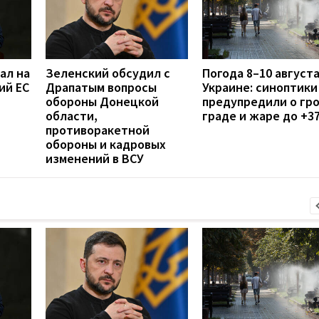
ал на
Зеленский обсудил с
Погода 8–10 августа
ий ЕС
Драпатым вопросы
Украине: синоптики
обороны Донецкой
предупредили о гро
области,
граде и жаре до +3
противоракетной
обороны и кадровых
изменений в ВСУ