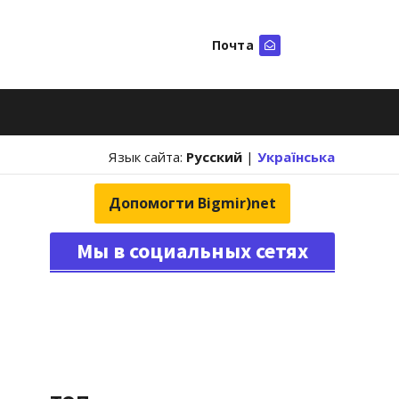
Почта
Искать
Язык сайта:
Русский
|
Українська
Допомогти Bigmir)net
Мы в социальных сетях