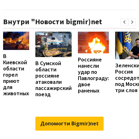
Внутри "Новости bigmir)net
В
Россияне
Киевской
В Сумской
Зеленски
нанесли
области
области
Россия
удар по
горел
россияне
сосредо
Павлограду:
приют
атаковали
под Моск
двое
для
пассажирский
три слоя
раненых
животных
поезд
Допомогти Bigmir)net