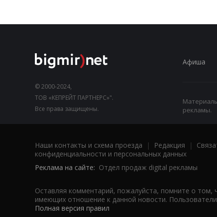
Афиша
© 2000-2024,
ТОВ «КЕПРЕЙТ ПАРТНЕРС»".
Материалы,
Все права защищены.
рекламы.
Наши контакты и схема проезда
|
Редакция
|
Связа
конфиденциальности и персональных данных
Реклама на сайте:
Отдел продаж digital рекламы
Оставляя комментарий, пожалуйста, помните о том, 
имеющих отношение к данной новости. Пользователи,
Полная версия правил