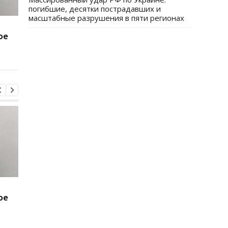
погибшие, десятки пострадавших и
масштабные разрушения в пяти регионах
Минобороны получит
Присвоение средств
ое
налоговые данные
ПриватБанка: дело
мужчин
Коломойского
направлено в суд
Минобороны получит
Присвоение средств
ое
налоговые данные
ПриватБанка: дело
мужчин
Коломойского
направлено в суд