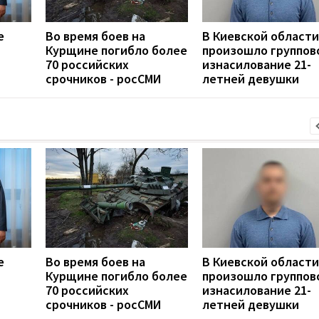
е
Во время боев на
В Киевской области
Курщине погибло более
произошло группов
70 российских
изнасилование 21-
срочников - росСМИ
летней девушки
е
Во время боев на
В Киевской области
Курщине погибло более
произошло группов
70 российских
изнасилование 21-
срочников - росСМИ
летней девушки