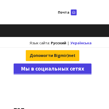
Почта
Искать
Язык сайта:
Русский
|
Українська
Допомогти Bigmir)net
Мы в социальных сетях