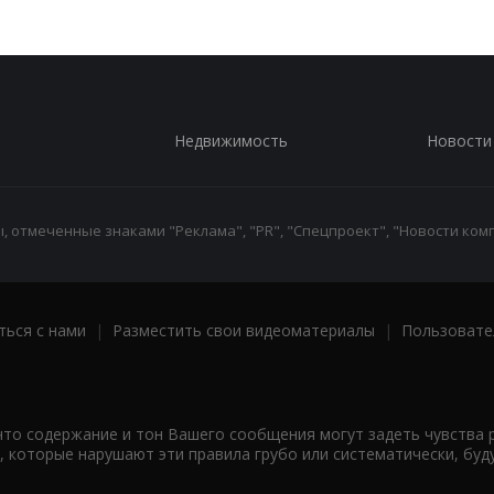
Недвижимость
Новости
 отмеченные знаками "Реклама", "PR", "Спецпроект", "Новости комп
ться с нами
|
Разместить свои видеоматериалы
|
Пользовате
что содержание и тон Вашего сообщения могут задеть чувства 
 которые нарушают эти правила грубо или систематически, буд