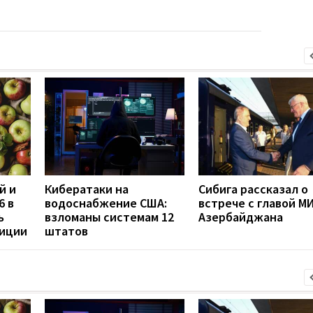
й и
Кибератаки на
Сибига рассказал о
6 в
водоснабжение США:
встрече с главой М
ь
взломаны системам 12
Азербайджана
диции
штатов