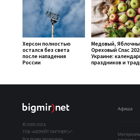
Херсон полностью
Медовый, Яблочны
остался без света
Ореховый Спас 202
после нападения
Украине: календар
России
праздников и тра
Афиша
© 2000-2024,
ТОВ «КЕПРЕЙТ ПАРТНЕРС»".
Материалы,
Все права защищены.
рекламы.