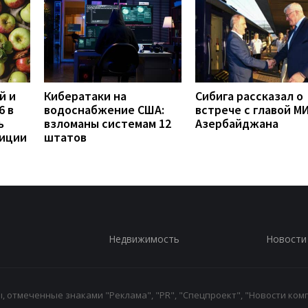
й и
Кибератаки на
Сибига рассказал о
6 в
водоснабжение США:
встрече с главой М
ь
взломаны системам 12
Азербайджана
диции
штатов
Недвижимость
Новости
 отмеченные знаками "Реклама", "PR", "Спецпроект", "Новости комп