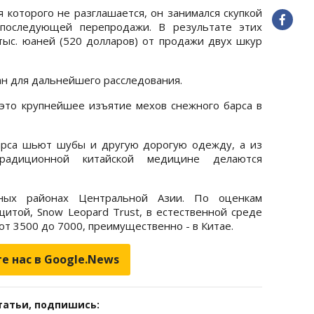
 которого не разглашается, он занимался скупкой
последующей перепродажи. В результате этих
тыс. юаней (520 долларов) от продажи двух шкур
ан для дальнейшего расследования.
о это крупнейшее изъятие мехов снежного барса в
барса шьют шубы и другую дорогую одежду, а из
адиционной китайской медицине делаются
ных районах Центральной Азии. По оценкам
итой, Snow Leopard Trust, в естественной среде
от 3500 до 7000, преимущественно - в Китае.
е нас в Google.News
татьи, подпишись: