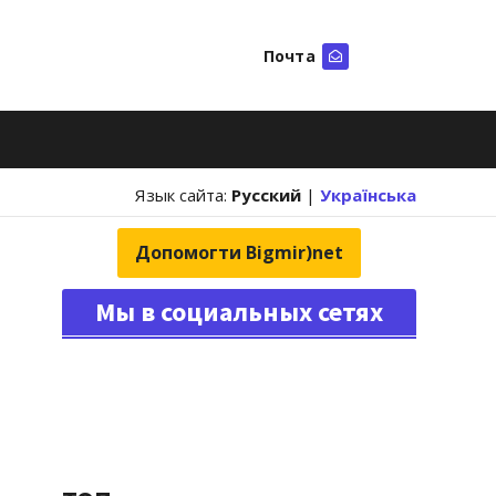
Почта
Искать
Язык сайта:
Русский
|
Українська
Допомогти Bigmir)net
Мы в социальных сетях