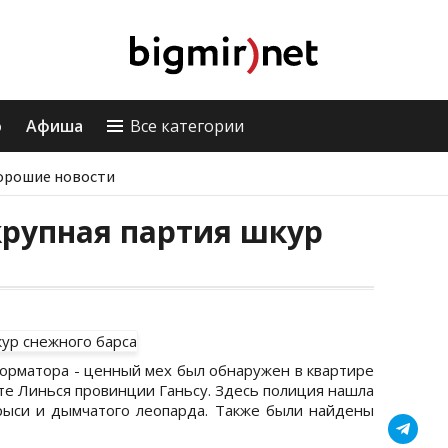
о
Афиша
Все категории
орошие новости
крупная партия шкур
орматора - ценный мех был обнаружен в квартире
те Линься провинции Ганьсу. Здесь полиция нашла
рыси и дымчатого леопарда. Также были найдены