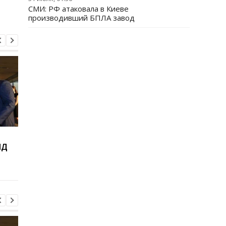
СМИ: РФ атаковала в Киеве
производивший БПЛА завод
Виктор Ющенко занял
Товарооборот РФ и
ИД
новую должность: что
Армении за год
известно о его
сократился на две
назначении
трети