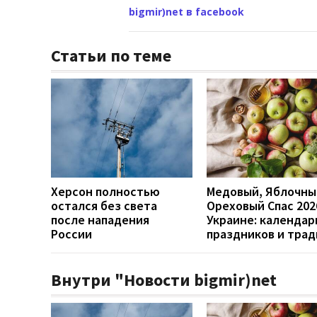
bigmir)net в facebook
Статьи по теме
Херсон полностью
Медовый, Яблочны
остался без света
Ореховый Спас 202
после нападения
Украине: календар
России
праздников и тра
Внутри "Новости bigmir)net