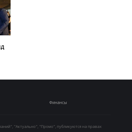
Виктор Ющенко занял
Товарооборот РФ и
ИД
новую должность: что
Армении за год
известно о его
сократился на две
назначении
трети
Финансы
аний", "Актуально", "Промо", публикуются на правах