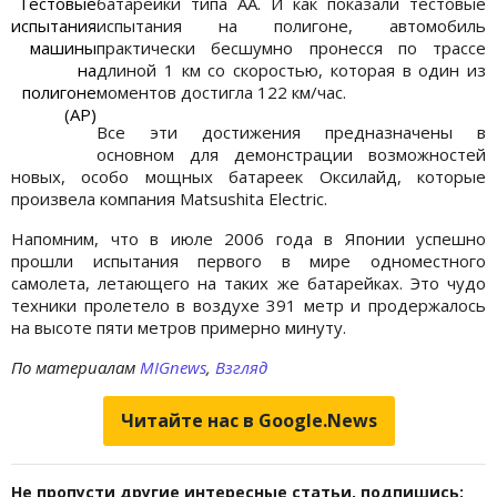
Тестовые
батарейки типа АА. И как показали тестовые
испытания
испытания на полигоне, автомобиль
машины
практически бесшумно пронесся по трассе
на
длиной 1 км со скоростью, которая в один из
полигоне
моментов достигла 122 км/час.
(АР)
Все эти достижения предназначены в
основном для демонстрации возможностей
новых, особо мощных батареек Оксилайд, которые
произвела компания Matsushita Electric.
Напомним, что в июле 2006 года в Японии успешно
прошли испытания первого в мире одноместного
самолета, летающего на таких же батарейках. Это чудо
техники пролетело в воздухе 391 метр и продержалось
на высоте пяти метров примерно минуту.
По материалам
MIGnews
,
Взгляд
Читайте нас в Google.News
Не пропусти другие интересные статьи, подпишись: