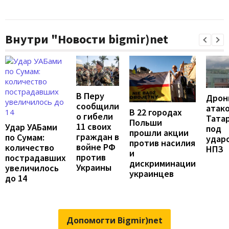
Внутри "Новости bigmir)net
В Перу
Дрон
сообщили
атак
В 22 городах
о гибели
Татар
Польши
11 своих
Удар УАБами
под
прошли акции
граждан в
по Сумам:
удар
против насилия
войне РФ
количество
НПЗ
и
против
пострадавших
дискриминации
Украины
увеличилось
украинцев
до 14
Допомогти Bigmir)net