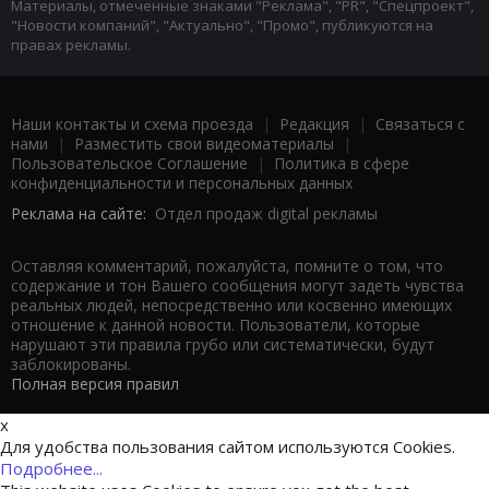
Материалы, отмеченные знаками "Реклама", "PR", "Спецпроект",
"Новости компаний", "Актуально", "Промо", публикуются на
правах рекламы.
Наши контакты и схема проезда
|
Редакция
|
Связаться с
нами
|
Разместить свои видеоматериалы
|
Пользовательское Соглашение
|
Политика в сфере
конфиденциальности и персональных данных
Реклама на сайте:
Отдел продаж digital рекламы
Оставляя комментарий, пожалуйста, помните о том, что
содержание и тон Вашего сообщения могут задеть чувства
реальных людей, непосредственно или косвенно имеющих
отношение к данной новости. Пользователи, которые
нарушают эти правила грубо или систематически, будут
заблокированы.
Полная версия правил
x
Для удобства пользования сайтом используются Cookies.
Подробнее...