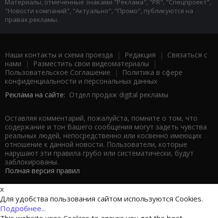
Материалы, отмеченные знаками "Реклама", "PR", "Спецпроект",
"Новости компаний", "Актуально", "Промо", публикуются на
правах рекламы.
Наши контакты и схема проезда
|
Редакция
|
Связаться с
нами
|
Разместить свои видеоматериалы
|
Пользовательское Соглашение
|
Политика в сфере
конфиденциальности и персональных данных
Реклама на сайте:
Отдел продаж digital рекламы
Оставляя комментарий, пожалуйста, помните о том, что
содержание и тон Вашего сообщения могут задеть чувства
реальных людей, непосредственно или косвенно имеющих
отношение к данной новости. Пользователи, которые
нарушают эти правила грубо или систематически, будут
заблокированы.
Полная версия правил
x
Для удобства пользования сайтом используются Cookies.
Подробнее...