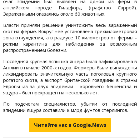
очаг эпидемии был выявлен на одной из ферм в
английском городе Гилдфорд (графство Саррей).
Зараженными оказались около 60 животных.
Власти приняли решение уничтожить весь зараженный
скот на ферме. Вокруг нее установлена трехкилометровая
зона отчуждения, а в радиусе 10 километров от фермы -
режим карантина для наблюдения за возможным
распространением болезни.
Последняя крупная вспышка ящера была зафиксирована в
Англии в начале 2000-х годов. Фермеры были вынуждены
ликвидировать значительную часть поголовья крупного
рогатого скота, а экспорт британской говядины в страны
Европы из-за двух эпидемий - коровьего бешенства и
ящура - был прекращен на несколько лет.
По подсчетам специалистов, убытки от последней
эпидемии ящура составили 8 млрд фунтов стерлингов.
Читайте нас в Google.News