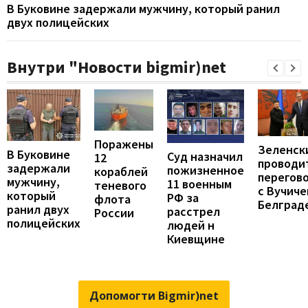
В Буковине задержали мужчину, который ранил
двух полицейских
Внутри "Новости bigmir)net
Поражены
Зеленск
В Буковине
Суд назначил
12
проводи
задержали
пожизненное
кораблей
перегов
мужчину,
11 военным
теневого
с Вучиче
который
РФ за
флота
Белград
ранил двух
расстрел
России
полицейских
людей н
Киевщине
Допомогти Bigmir)net