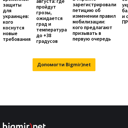
августа: где
зарегистрировали
защиты
ук
пройдут
петицию об
для
ба
грозы,
изменении правил
украинцев:
и 
ожидается
мобилизации:
кого
П
град и
кого предлагают
коснутся
температура
призывать в
новые
до +38
первую очередь
требования
градусов
Допомогти Bigmir)net