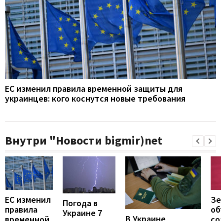
ЕС изменил правила временной защиты для
украинцев: кого коснутся новые требования
Внутри "Новости bigmir)net
ЕС изменил
Зе
Погода в
правила
об
Украине 7
В Украине
временной
со