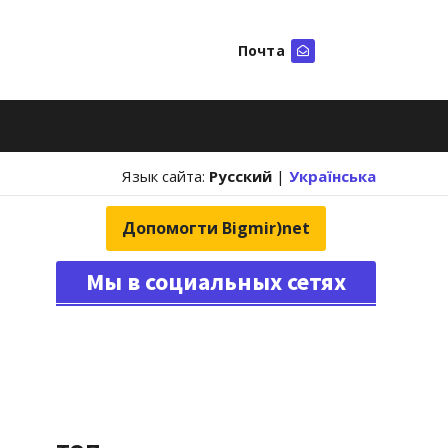
Почта
Искать
Язык сайта:
Русский
|
Українська
Допомогти Bigmir)net
Мы в социальных сетях