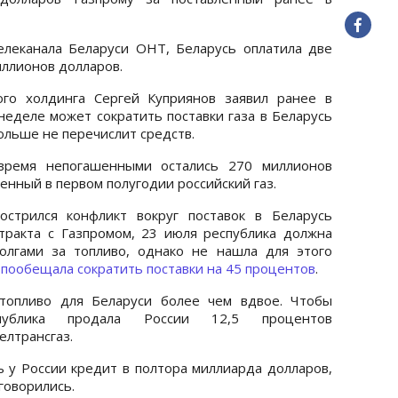
елеканала Беларуси ОНТ, Беларусь оплатила две
миллионов долларов.
ого холдинга Сергей Куприянов заявил ранее в
неделе может сократить поставки газа в Беларусь
ольше не перечислит средств.
время непогашенными остались 270 миллионов
енный в первом полугодии российский газ.
стрился конфликт вокруг поставок в Беларусь
нтракта с Газпромом, 23 июля республика должна
олгами за топливо, однако не нашла для этого
я
пообещала сократить поставки на 45 процентов
.
топливо для Беларуси более чем вдвое. Чтобы
публика продала России 12,5 процентов
елтрансгаз.
ь у России кредит в полтора миллиарда долларов,
говорились.