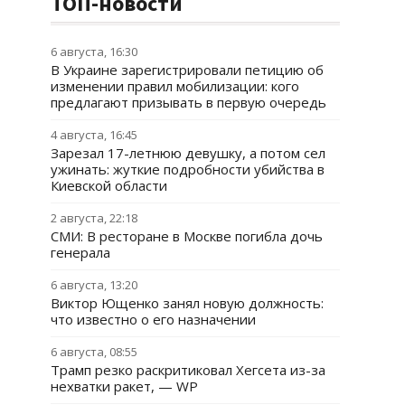
ТОП-новости
6 августа, 16:30
В Украине зарегистрировали петицию об
изменении правил мобилизации: кого
предлагают призывать в первую очередь
4 августа, 16:45
Зарезал 17-летнюю девушку, а потом сел
ужинать: жуткие подробности убийства в
Киевской области
2 августа, 22:18
СМИ: В ресторане в Москве погибла дочь
генерала
6 августа, 13:20
Виктор Ющенко занял новую должность:
что известно о его назначении
6 августа, 08:55
Трамп резко раскритиковал Хегсета из-за
нехватки ракет, — WP