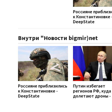
Россияне приблиз
к Константиновке 
DeepState
Внутри "Новости bigmir)net
Россияне приблизились
Путин избегает
к Константиновке -
регионов РФ, куда
DeepState
долетают дроны -