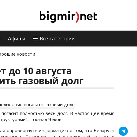
о
Афиша
Все категории
орошие новости
т до 10 августа
ить газовый долг
а погасит полностью весь долг. В настоящее время
руктурами", - сказал Чеков.
или опровергнуть информацию о том, что Беларусь
долларов Газпрому за поставленный ранее в