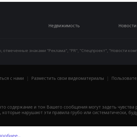
Недвижимость
Новости
 отмеченные знаками "Реклама", "PR", "Спецпроект", "Новости комп
ться с нами
|
Разместить свои видеоматериалы
|
Пользовате
что содержание и тон Вашего сообщения могут задеть чувства 
 которые нарушают эти правила грубо или систематически, буд
робнее...