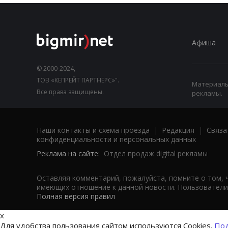
Афиша
© 2000-2024,
ТОВ «КЕПРЕЙТ ПАРТНЕРС»".
Материалы,
Все права защищены.
рекламы.
Наши контакты и схема проезда
|
Редакция
|
Связа
конфиденциальности и персональных данных
Реклама на сайте:
Отдел продаж digital рекламы
Оставляя комментарий, пожалуйста, помните о том, 
имеющих отношение к данной новости. Пользователи,
Полная версия правил
x
Для удобства пользования сайтом используются Cookies.
Под