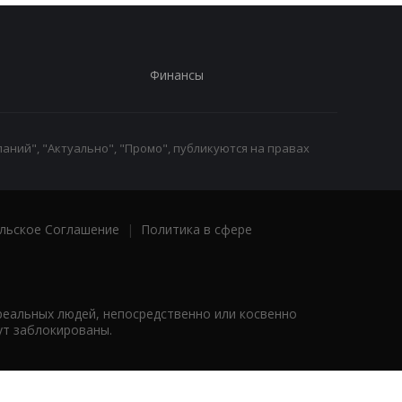
Финансы
аний", "Актуально", "Промо", публикуются на правах
льское Соглашение
|
Политика в сфере
реальных людей, непосредственно или косвенно
ут заблокированы.