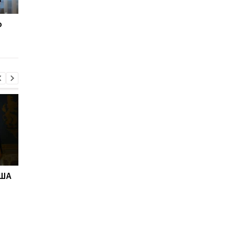
о
"Адские" санкции США
"Адские" санкции С
против РФ: реакция
против РФ: реакция
Зеленского
Зеленского
США
"Адские" санкции США
Адские санкции.
против РФ: реакция
Решение Сената СШ
Зеленского