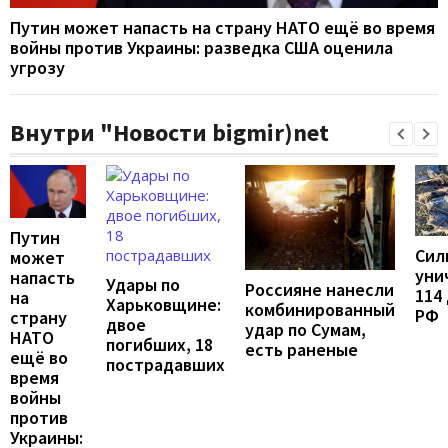
Путин может напасть на страну НАТО ещё во время
войны против Украины: разведка США оценила
угрозу
Внутри "Новости bigmir)net
Путин
Сил
может
уни
напасть
Удары по
Россияне нанесли
114
на
Харьковщине:
комбинированный
РФ
страну
двое
удар по Сумам,
НАТО
погибших, 18
есть раненые
ещё во
пострадавших
время
войны
против
Украины: