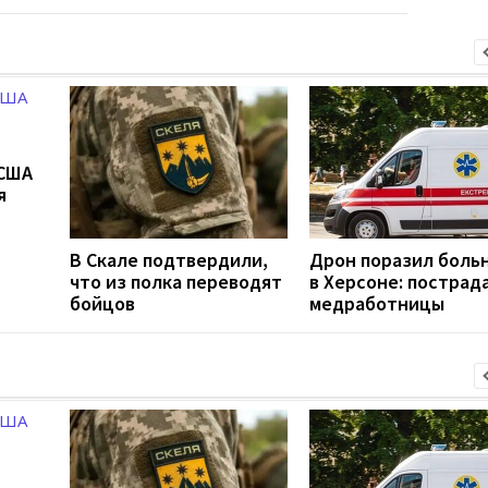
 США
я
В Скале подтвердили,
Дрон поразил боль
что из полка переводят
в Херсоне: пострад
бойцов
медработницы