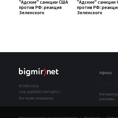
"Адские" санкции США
"Адские" санкции
против РФ: реакция
против РФ: реакци
Зеленского
Зеленского
Афиша
© 2000-2024,
ТОВ «КЕПРЕЙТ ПАРТНЕРС»".
Материалы,
Все права защищены.
рекламы.
Наши контакты и схема проезда
|
Редакция
|
Связа