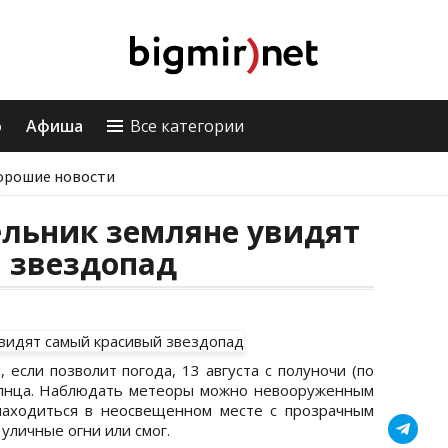
о
Афиша
Все категории
орошие новости
ельник земляне увидят
 звездопад
если позволит погода, 13 августа с полуночи (по
олнца. Наблюдать метеоры можно невооруженным
находиться в неосвещенном месте с прозрачным
уличные огни или смог.