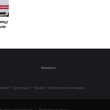
ницу
Бывшему главе МИД
Италия резко ответ
али
Венгрии Сийярто
на угрозы Испании
грозит тюрьма
Финансы
аний", "Актуально", "Промо", публикуются на правах
льское Соглашение
|
Политика в сфере