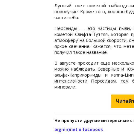
Лунный свет помехой наблюдени
новолуние. Кроме того, хорошо буд
части неба.
Персеиды — это частицы пыли, к
кометой Свифта-Туттля, которая п
атмосферу на большой скорости, он
яркое свечение. Кажется, что мет
получил такое название.
В августе проходит еще нескольк
можно наблюдать Северные и Южн
альфа-Каприкорниды и каппа-Ци
интенсивности Персеидам, тем 
миновали.
Читайт
Не пропусти другие интересные с
bigmir)net в facebook