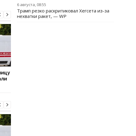
6 августа, 08:55
Трамп резко раскритиковал Хегсета из-за
нехватки ракет, — WP
ницу
Бывшему главе МИД
Италия резко ответ
али
Венгрии Сийярто
на угрозы Испании
грозит тюрьма