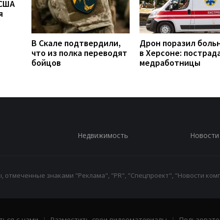
 США
я
В Скале подтвердили,
Дрон поразил боль
что из полка переводят
в Херсоне: пострад
бойцов
медработницы
Недвижимость
Новости
 отмеченные знаками "Реклама", "PR", "Спецпроект", "Новости комп
ться с нами
|
Разместить свои видеоматериалы
|
Пользовате