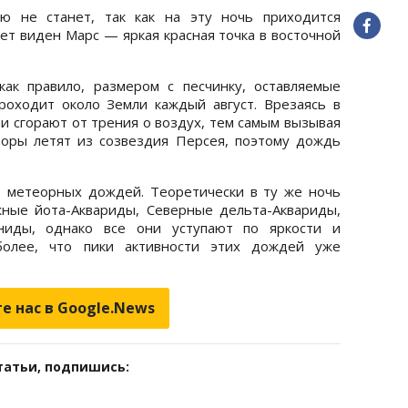
ю не станет, так как на эту ночь приходится
ет виден Марс — яркая красная точка в восточной
ак правило, размером с песчинку, оставляемые
роходит около Земли каждый август. Врезаясь в
и сгорают от трения о воздух, тем самым вызывая
еоры летят из созвездия Персея, поэтому дождь
о метеорных дождей. Теоретически в ту же ночь
ые йота-Аквариды, Северные дельта-Аквариды,
гниды, однако все они уступают по яркости и
более, что пики активности этих дождей уже
е нас в Google.News
татьи, подпишись: