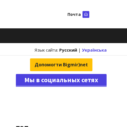
Почта
Искать
Язык сайта:
Русский
|
Українська
Допомогти Bigmir)net
Мы в социальных сетях