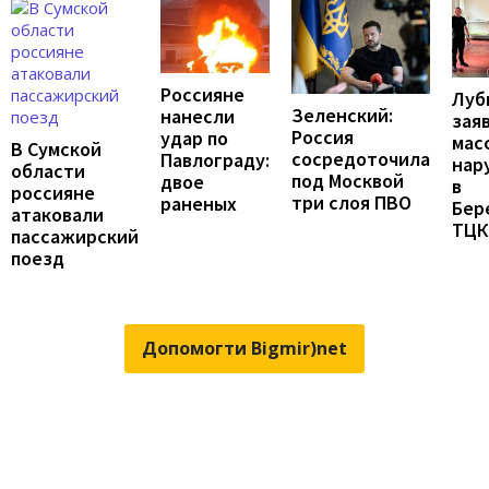
Россияне
Луб
Зеленский:
нанесли
зая
Россия
удар по
мас
В Сумской
сосредоточила
Павлограду:
нар
области
под Москвой
двое
в
россияне
три слоя ПВО
раненых
Бер
атаковали
ТЦК
пассажирский
поезд
Допомогти Bigmir)net