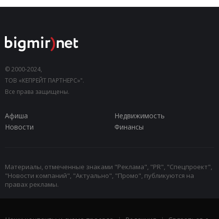
© 2000-2024,
ТОВ «КЕПРЕЙТ ПАРТНЕРС»".
Все права защищены.
Афиша
Недвижимость
Новости
Финансы
Материалы, отмеченные знаками "Реклама", "PR", "Спецпроект",
"Новости компаний", "Актуально", "Промо", публикуются на
правах рекламы.