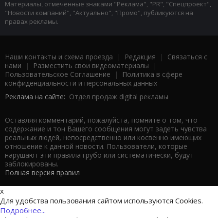
Материалы, отмеченные знаками "Реклама", "PR", "Спецпроект",
"Новости компаний", "Актуально", "Промо", публикуются на
правах рекламы.
Наши контакты и схема проезда
|
Редакция
|
Связаться с
нами
|
Разместить свои видеоматериалы
|
Пользовательское Соглашение
|
Политика в сфере
конфиденциальности и персональных данных
Реклама на сайте:
Отдел продаж digital рекламы
Оставляя комментарий, пожалуйста, помните о том, что
содержание и тон Вашего сообщения могут задеть чувства
реальных людей, непосредственно или косвенно имеющих
отношение к данной новости. Пользователи, которые
нарушают эти правила грубо или систематически, будут
заблокированы.
Полная версия правил
x
Для удобства пользования сайтом используются Cookies.
Подробнее...