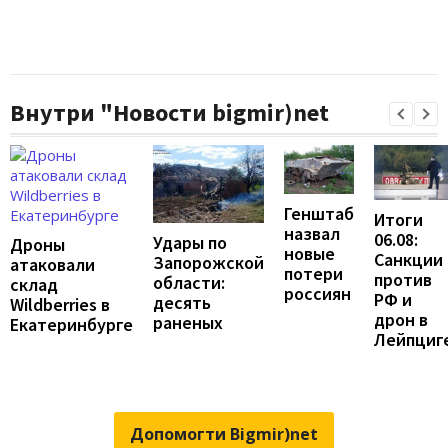
Внутри "Новости bigmir)net
Генштаб
Итоги
назвал
06.08:
Удары по
Дроны
новые
Санкции
Запорожской
атаковали
потери
против
области:
склад
россиян
РФ и
десять
Wildberries в
дрон в
раненых
Екатеринбурге
Лейпциг
Допомогти Bigmir)net