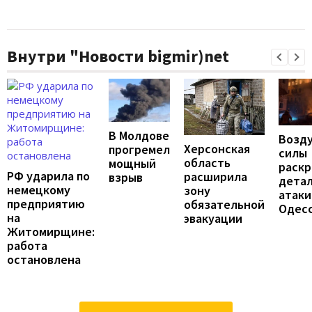
Внутри "Новости bigmir)net
В Молдове
Возд
Херсонская
прогремел
силы
область
мощный
раск
РФ ударила по
расширила
взрыв
дета
немецкому
зону
атаки
предприятию
обязательной
Одес
на
эвакуации
Житомирщине:
работа
остановлена