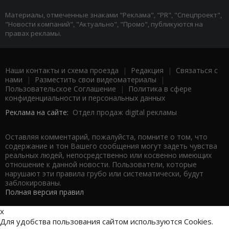
Материалы, отмеченные знаками "Реклама", "PR", "Спецпроект",
"Новости компаний", "Актуально", "Промо", публикуются на
правах рекламы.
Наши контакты и схема проезда
|
Редакция
|
Связаться с
нами
|
Разместить свои видеоматериалы
|
Пользовательское Соглашение
|
Политика в сфере
конфиденциальности и персональных данных
Реклама на сайте:
Отдел продаж digital рекламы
Оставляя комментарий, пожалуйста, помните о том, что
содержание и тон Вашего сообщения могут задеть чувства
реальных людей, непосредственно или косвенно имеющих
отношение к данной новости. Пользователи, которые
нарушают эти правила грубо или систематически, будут
заблокированы.
Полная версия правил
x
Для удобства пользования сайтом используются Cookies.