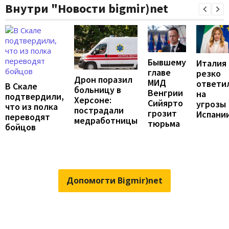
Внутри "Новости bigmir)net
Бывшему
Италия
главе
резко
Дрон поразил
МИД
ответи
В Скале
больницу в
Венгрии
на
подтвердили,
Херсоне:
Сийярто
угрозы
что из полка
пострадали
грозит
Испани
переводят
медработницы
тюрьма
бойцов
Допомогти Bigmir)net