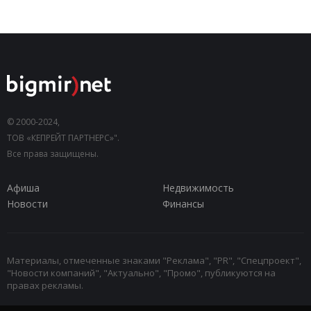
© 2000-2024,
ТОВ «КЕПРЕЙТ ПАРТНЕРС»".
Все права защищены.
Афиша
Недвижимость
Новости
Финансы
Материалы, отмеченные знаками "Реклама", "PR", "Спецпроект",
"Новости компаний", "Актуально", "Промо", публикуются на
правах рекламы.