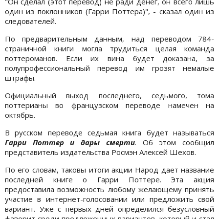
"Он сделал (этот перевод) не ради денег, он всего лишь
один из поклонников (Гарри Поттера)", - сказал один из
следователей.
По предварительным данным, над переводом 784-
страничной книги могла трудиться целая команда
поттероманов. Если их вина будет доказана, за
полупрофессиональный перевод им грозят немалые
штрафы.
Официальный выход последнего, седьмого, тома
поттерианы во французском переводе намечен на
октябрь.
В русском переводе седьмая книга будет называться
Гарри Поттер и дары смерти
. Об этом сообщил
представитель издательства Росмэн Алексей Шехов.
По его словам, таковы итоги акции Народ дает название
последней книге о Гарри Поттере. Эта акция
предоставила возможность любому желающему принять
участие в интернет-голосовании или предложить свой
вариант. Уже с первых дней определился безусловный
фаворит среди предложенных вариантов, который и стал