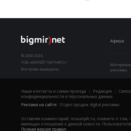
Афиша
© 2000-2024,
ТОВ «КЕПРЕЙТ ПАРТНЕРС»".
Материалы,
Все права защищены.
рекламы.
Наши контакты и схема проезда
|
Редакция
|
Связа
конфиденциальности и персональных данных
Реклама на сайте:
Отдел продаж digital рекламы
Оставляя комментарий, пожалуйста, помните о том, 
имеющих отношение к данной новости. Пользователи,
Полная версия правил