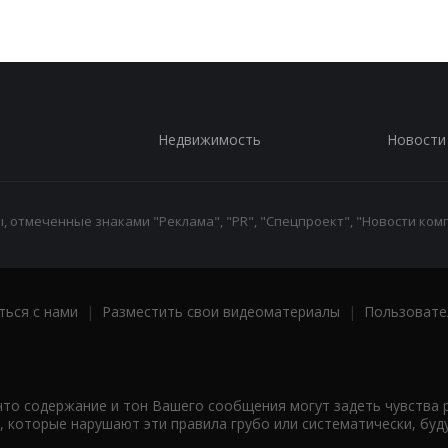
Недвижимость
Новости
 отмеченные знаками "Реклама", "PR", "Спецпроект", "Новости комп
ться с нами
|
Разместить свои видеоматериалы
|
Пользовате
что содержание и тон Вашего сообщения могут задеть чувства 
 которые нарушают эти правила грубо или систематически, буд