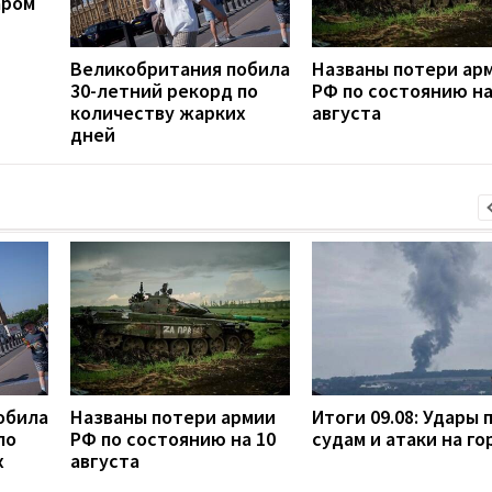
аром
Великобритания побила
Названы потери ар
30-летний рекорд по
РФ по состоянию на
количеству жарких
августа
дней
обила
Названы потери армии
Итоги 09.08: Удары 
по
РФ по состоянию на 10
судам и атаки на го
х
августа