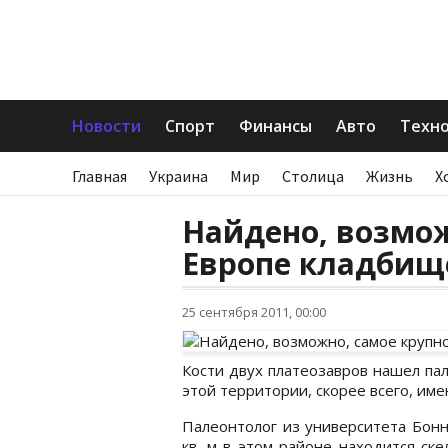
Новости
Спорт
Финансы
Авто
Техн
Главная
Украина
Мир
Столица
Жизнь
Х
Найдено, возмож
Европе кладбищ
25 сентября 2011, 00:00
Кости двух платеозавров нашел пал
этой территории, скорее всего, име
Палеонтолог из университета Бонн
кв. м в этом районе находится ск