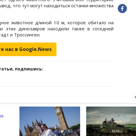
ывод, что тут могут находиться останки множества
дное животное длиной 10 м, которое обитало на
ки этих динозавров находили также в соседней
адт и Троссинген.
е нас в Google.News
татьи, подпишись: