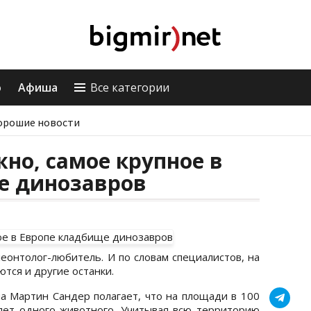
о
Афиша
Все категории
орошие новости
но, самое крупное в
е динозавров
еонтолог-любитель. И по словам специалистов, на
ются и другие останки.
а Мартин Сандер полагает, что на площади в 100
елет одного животного. Учитывая всю территорию