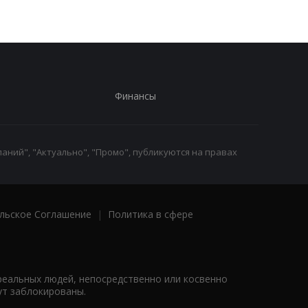
Финансы
аний", "Актуально", "Промо", публикуются на правах
льское Соглашение
|
Политика в сфере
реальных людей, непосредственно или косвенно
ут заблокированы.