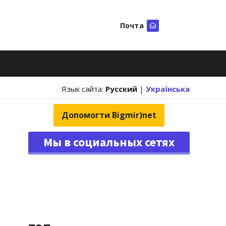
Почта
Искать
Язык сайта:
Русский
|
Українська
Допомогти Bigmir)net
Мы в социальных сетях