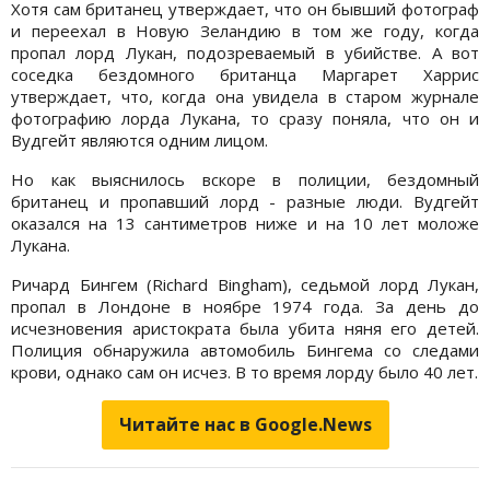
Хотя сам британец утверждает, что он бывший фотограф
и переехал в Новую Зеландию в том же году, когда
пропал лорд Лукан, подозреваемый в убийстве. А вот
соседка бездомного британца Маргарет Харрис
утверждает, что, когда она увидела в старом журнале
фотографию лорда Лукана, то сразу поняла, что он и
Вудгейт являются одним лицом.
Но как выяснилось вскоре в полиции, бездомный
британец и пропавший лорд - разные люди. Вудгейт
оказался на 13 сантиметров ниже и на 10 лет моложе
Лукана.
Ричард Бингем (Richard Bingham), седьмой лорд Лукан,
пропал в Лондоне в ноябре 1974 года. За день до
исчезновения аристократа была убита няня его детей.
Полиция обнаружила автомобиль Бингема со следами
крови, однако сам он исчез. В то время лорду было 40 лет.
Читайте нас в Google.News