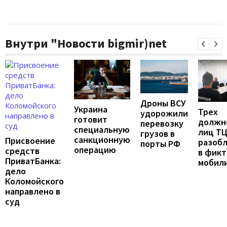
Внутри "Новости bigmir)net
Дроны ВСУ
Украина
Трех
удорожили
готовит
должн
перевозку
специальную
лиц Т
грузов в
санкционную
Присвоение
разоб
порты РФ
операцию
средств
в фик
ПриватБанка:
мобил
дело
Коломойского
направлено в
суд