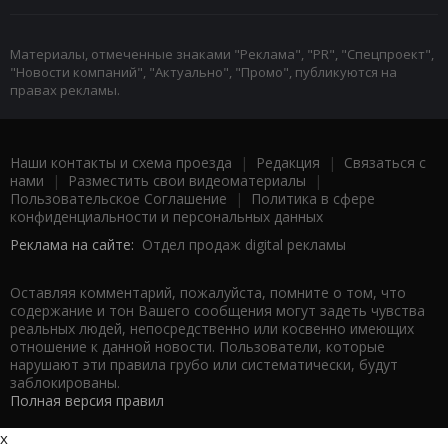
Материалы, отмеченные знаками "Реклама", "PR", "Спецпроект",
"Новости компаний", "Актуально", "Промо", публикуются на
правах рекламы.
Наши контакты и схема проезда
|
Редакция
|
Связаться с
нами
|
Разместить свои видеоматериалы
|
Пользовательское Соглашение
|
Политика в сфере
конфиденциальности и персональных данных
Реклама на сайте:
Отдел продаж digital рекламы
Оставляя комментарий, пожалуйста, помните о том, что
содержание и тон Вашего сообщения могут задеть чувства
реальных людей, непосредственно или косвенно имеющих
отношение к данной новости. Пользователи, которые
нарушают эти правила грубо или систематически, будут
заблокированы.
Полная версия правил
x