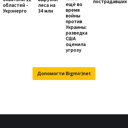
пострадавших
ещё во
областей -
леса на
время
Укрэнерго
34 млн
войны
против
Украины:
разведка
США
оценила
угрозу
Допомогти Bigmir)net