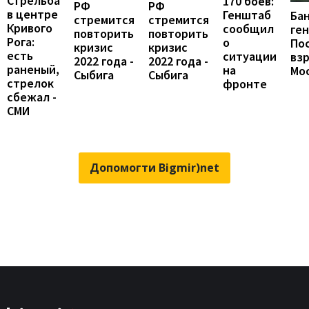
Стрельба
170 боев:
РФ
РФ
в центре
Генштаб
Ба
стремится
стремится
Кривого
сообщил
ген
повторить
повторить
Рога:
о
По
кризис
кризис
есть
ситуации
взр
2022 года -
2022 года -
раненый,
на
Мо
Сыбига
Сыбига
стрелок
фронте
сбежал -
СМИ
Допомогти Bigmir)net