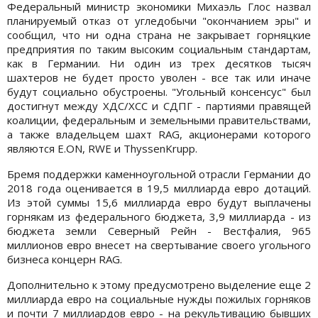
Федеральный министр экономики Михаэль Глос назвал
планируемый отказ от угледобычи "окончанием эры" и
сообщил, что ни одна страна не закрывает горняцкие
предприятия по таким высоким социальным стандартам,
как в Германии. Ни один из трех десятков тысяч
шахтеров не будет просто уволен - все так или иначе
будут социально обустроены. "Угольный консенсус" был
достигнут между ХДС/ХСС и СДПГ - партиями правящей
коалиции, федеральным и земельными правительствами,
а также владельцем шахт RAG, акционерами которого
являются E.ON, RWE и ThyssenKrupp.
Бремя поддержки каменноугольной отрасли Германии до
2018 года оценивается в 19,5 миллиарда евро дотаций.
Из этой суммы 15,6 миллиарда евро будут выплачены
горнякам из федерального бюджета, 3,9 миллиарда - из
бюджета земли Северный Рейн - Вестфалия, 965
миллионов евро внесет на свертывание своего угольного
бизнеса концерн RAG.
Дополнительно к этому предусмотрено выделение еще 2
миллиарда евро на социальные нужды пожилых горняков
и почти 7 миллиардов евро - на рекультивацию бывших