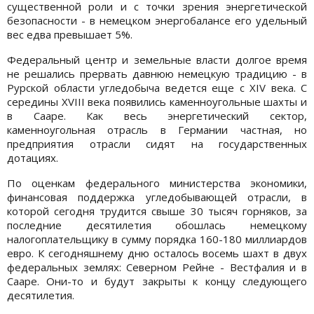
существенной роли и с точки зрения энергетической
безопасности - в немецком энергобалансе его удельный
вес едва превышает 5%.
Федеральный центр и земельные власти долгое время
не решались прервать давнюю немецкую традицию - в
Рурской области угледобыча ведется еще с XIV века. С
середины XVIII века появились каменноугольные шахты и
в Сааре. Как весь энергетический сектор,
каменноугольная отрасль в Германии частная, но
предприятия отрасли сидят на государственных
дотациях.
По оценкам федерального министерства экономики,
финансовая поддержка угледобывающей отрасли, в
которой сегодня трудится свыше 30 тысяч горняков, за
последние десятилетия обошлась немецкому
налогоплательщику в сумму порядка 160-180 миллиардов
евро. К сегодняшнему дню осталось восемь шахт в двух
федеральных землях: Северном Рейне - Вестфалия и в
Сааре. Они-то и будут закрыты к концу следующего
десятилетия.