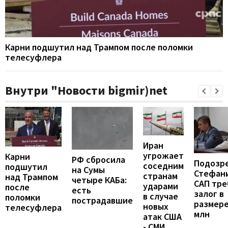
Карни подшутил над Трампом после поломки
телесуфлера
Внутри "Новости bigmir)net
Иран
угрожает
Карни
РФ сбросила
Подозр
соседним
подшутил
на Сумы
Стефан
странам
над Трампом
четыре КАБа:
САП тре
ударами
после
есть
залог в
в случае
поломки
пострадавшие
размере
новых
телесуфлера
млн
атак США
- СМИ