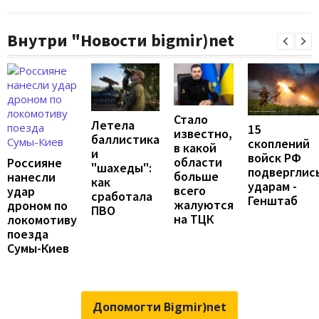
Внутри "Новости bigmir)net
Стало
Летела
15
известно,
баллистика
скоплений
в какой
и
войск РФ
области
Россияне
"шахеды":
подверглис
больше
нанесли
как
ударам -
всего
удар
сработала
Генштаб
жалуются
дроном по
ПВО
на ТЦК
локомотиву
поезда
Сумы-Киев
Допомогти Bigmir)net