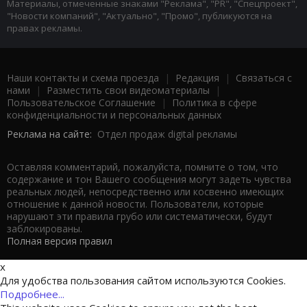
Материалы, отмеченные знаками "Реклама", "PR", "Спецпроект",
"Новости компаний", "Актуально", "Промо", публикуются на
правах рекламы.
Наши контакты и схема проезда
|
Редакция
|
Связаться с
нами
|
Разместить свои видеоматериалы
|
Пользовательское Соглашение
|
Политика в сфере
конфиденциальности и персональных данных
Реклама на сайте:
Отдел продаж digital рекламы
Оставляя комментарий, пожалуйста, помните о том, что
содержание и тон Вашего сообщения могут задеть чувства
реальных людей, непосредственно или косвенно имеющих
отношение к данной новости. Пользователи, которые
нарушают эти правила грубо или систематически, будут
заблокированы.
Полная версия правил
x
Для удобства пользования сайтом используются Cookies.
Подробнее...