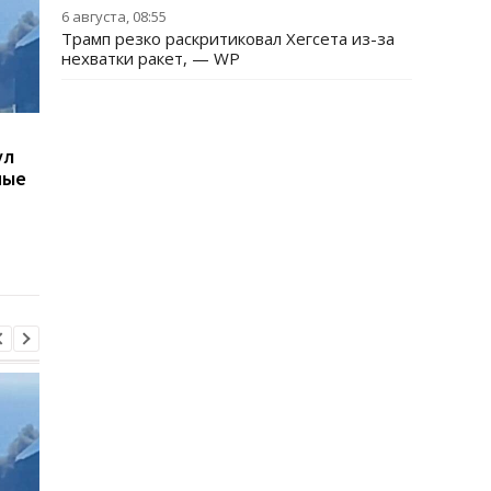
6 августа, 08:55
Трамп резко раскритиковал Хегсета из-за
нехватки ракет, — WP
Украинцы высказались
В Киевской области
ул
о продолжительности
ухудшилось качеств
ные
войны - опрос
воздуха: где самая
плохая ситуация