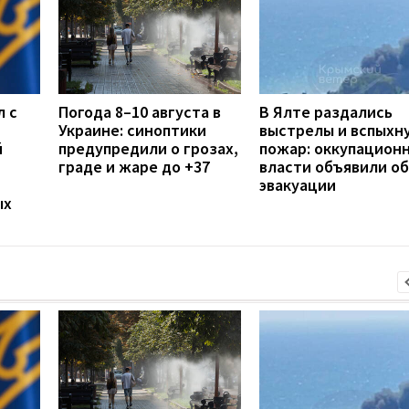
л с
Погода 8–10 августа в
В Ялте раздались
Украине: синоптики
выстрелы и вспыхн
й
предупредили о грозах,
пожар: оккупацион
граде и жаре до +37
власти объявили об
эвакуации
ых