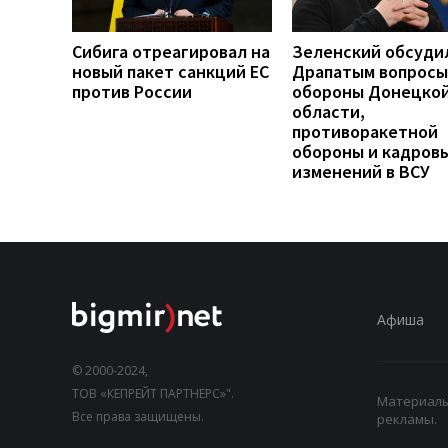
Сибига отреагировал на
Зеленский обсуди
новый пакет санкций ЕС
Драпатым вопросы
против России
обороны Донецко
области,
противоракетной
обороны и кадров
изменений в ВСУ
Афиша
© 2000-2024,
ТОВ «КЕПРЕЙТ ПАРТНЕРС»".
Материалы,
Все права защищены.
рекламы.