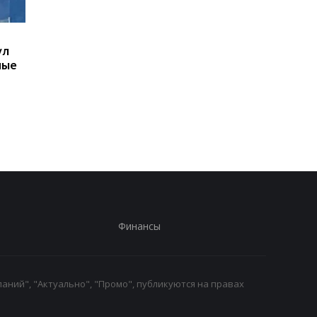
Украинцы высказались
В Киевской области
ул
о продолжительности
ухудшилось качеств
ные
войны - опрос
воздуха: где самая
плохая ситуация
Финансы
аний", "Актуально", "Промо", публикуются на правах