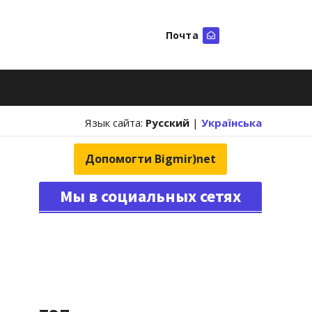
Почта
Искать
Язык сайта:
Русский
|
Українська
Допомогти Bigmir)net
Мы в социальных сетях