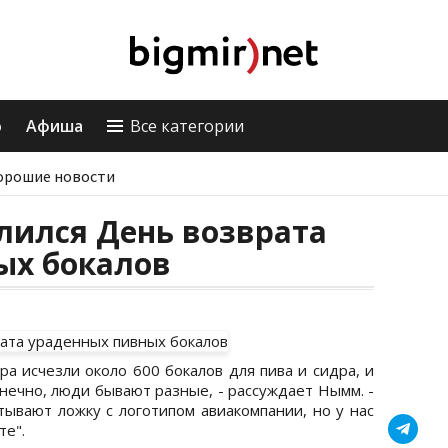
о
Афиша
Все категории
орошие новости
лился День возврата
ых бокалов
ра исчезли около 600 бокалов для пива и сидра, и
нечно, люди бывают разные, - рассуждает Нымм. -
тывают ложку с логотипом авиакомпании, но у нас
те".