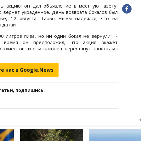
ь акцию: он дал объявление в местную газету,
о вернет украденное. День возврата бокалов был
ье, 12 августа. Тарво Нымм надеялся, что на
гдатаи.
 литров пива, но ни один бокал не вернули", -
 время он предположил, что акция окажет
 клиентов, и они наконец перестанут таскать из
е нас в Google.News
татьи, подпишись: