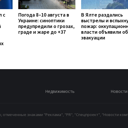
л с
Погода 8–10 августа в
В Ялте раздались
Украине: синоптики
выстрелы и вспыхн
й
предупредили о грозах,
пожар: оккупацион
граде и жаре до +37
власти объявили об
эвакуации
ых
Недвижимость
Новости
 отмеченные знаками "Реклама", "PR", "Спецпроект", "Новости комп