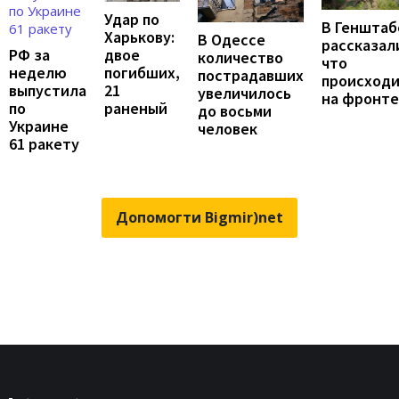
Удар по
В Генштаб
Харькову:
В Одессе
рассказал
двое
РФ за
количество
что
погибших,
неделю
пострадавших
происход
21
выпустила
увеличилось
на фронте
раненый
по
до восьми
Украине
человек
61 ракету
Допомогти Bigmir)net