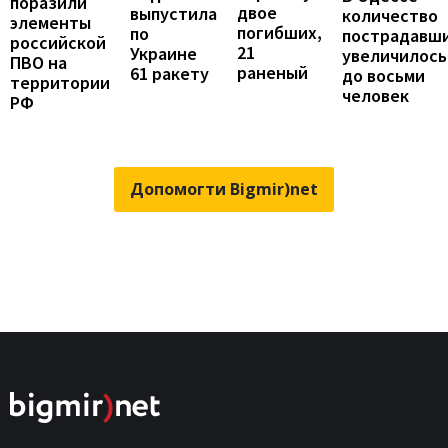
поразили
двое
выпустила
количество
элементы
погибших,
по
пострадавш
российской
21
Украине
увеличилось
ПВО на
раненый
61 ракету
до восьми
территории
человек
РФ
Допомогти Bigmir)net