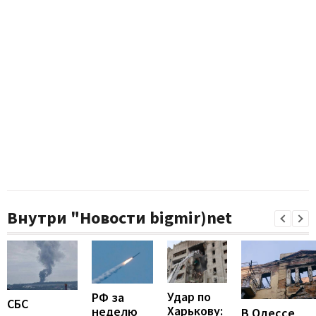
Внутри "Новости bigmir)net
Удар по
РФ за
СБС
Харькову:
неделю
В Одессе