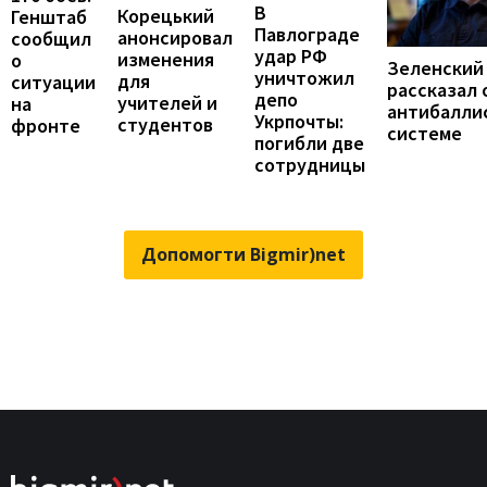
В
Корецький
Генштаб
Павлограде
анонсировал
сообщил
удар РФ
изменения
о
Зеленский
уничтожил
для
ситуации
рассказал 
депо
учителей и
на
антибалли
Укрпочты:
студентов
фронте
системе
погибли две
сотрудницы
Допомогти Bigmir)net