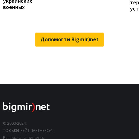
украинских
те
военных
уст
Допомогти Bigmir)net
© 2000-2024,
ТОВ «КЕПРЕЙТ ПАРТНЕРС»".
Все права защищены.