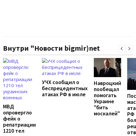
Внутри "Новости bigmir)net
УЧХ сообщил о
Навроцкий
беспрецедентных
пообещал
атаках РФ в июле
помогать
По
Украине
ма
МВД
"бить
ата
опровергло
москалей"
РФ 
фейк о
бо
репатриации
ре
1210 тел
от