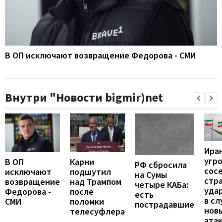
В ОП исключают возвращение Федорова - СМИ
Внутри "Новости bigmir)net
Ира
угр
В ОП
Карни
РФ сбросила
сос
исключают
подшутил
на Сумы
стр
возвращение
над Трампом
четыре КАБа:
уда
Федорова -
после
есть
в сл
СМИ
поломки
пострадавшие
нов
телесуфлера
ата