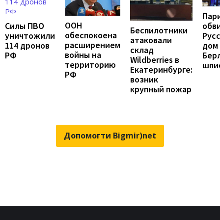
Пар
ООН
Силы ПВО
обв
Беспилотники
обеспокоена
уничтожили
Рус
атаковали
расширением
114 дронов
дом 
склад
войны на
РФ
Бер
Wildberries в
территорию
шпи
Екатеринбурге:
РФ
возник
крупный пожар
Допомогти Bigmir)net