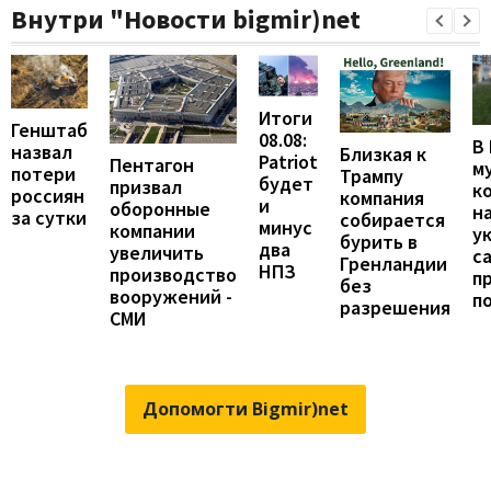
Внутри "Новости bigmir)net
Итоги
Генштаб
08.08:
В
назвал
Близкая к
Patriot
Пентагон
м
потери
Трампу
будет
призвал
к
россиян
компания
и
оборонные
н
за сутки
собирается
минус
компании
у
бурить в
два
увеличить
с
Гренландии
НПЗ
производство
п
без
вооружений -
п
разрешения
СМИ
Допомогти Bigmir)net