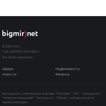
© 2000-2024,
ТОВ «КЕПРЕЙТ ПАРТНЕРС»".
Все права защищены.
Афиша
Недвижимость
Новости
Финансы
Материалы, отмеченные знаками "Реклама", "PR", "Спецпроект",
"Новости компаний", "Актуально", "Промо", публикуются на
правах рекламы.