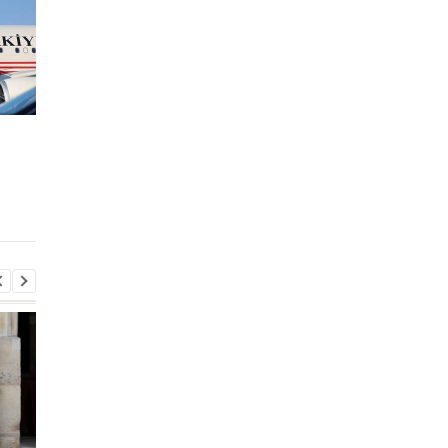
Стыдно: Санду
В Закарпатье раскр
объяснила, как
масштабную схему в
делегация талибов
ТЦК: более 1500 муж
попала в Молдову
незаконно сняли с
учета