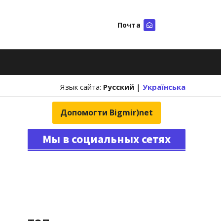
Почта
Искать
Язык сайта:
Русский
|
Українська
Допомогти Bigmir)net
Мы в социальных сетях