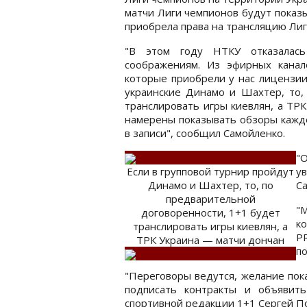
матчи Лиги чемпионов будут показ
приобрела права на трансляцию Лиги
"В этом году НТКУ отказалас
соображениям. Из эфирных канал
которые приобрели у нас лицензии
украинские Динамо и Шахтер, то,
транслировать игры киевлян, а ТРК
намерены показывать обзоры каждо
в записи", сообщил Самойленко.
"
Если в групповой турнир пройдут
у
Динамо и Шахтер, то, по
С
предварительной
"М
договоренности, 1+1 будет
к
транслировать игры киевлян, а
P
ТРК Украина — матчи дончан
по
"Переговоры ведутся, желание пока
подписать контракты и объявит
спортивной редакции 1+1 Сергей П