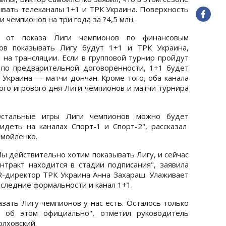
ывать телеканалы 1+1 и ТРК Украина. Поверхность
 чемпионов на три года за ?4,5 млн.
ь от показа Лиги чемпионов по финансовым
ов показывать Лигу будут 1+1 и ТРК Украина,
 на трансляции. Если в групповой турнир пройдут
 по предварительной договоренности, 1+1 будет
 Украина — матчи дончан. Кроме того, оба канала
го игрового дня Лиги чемпионов и матчи турнира
Остальные игры Лиги чемпионов можно будет
видеть на каналах Спорт-1 и Спорт-2", рассказал
амойленко.
ы действительно хотим показывать Лигу, и сейчас
онтракт находится в стадии подписания", заявила
R-директор ТРК Украина Анна Захараш. Улаживает
следние формальности и канал 1+1.
зать Лигу чемпионов у нас есть. Осталось только
ь об этом официально", отметил руководитель
олховский.