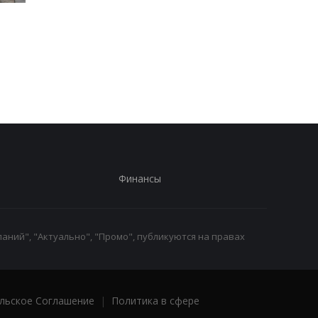
В Закарпатье раскрыли
Две трети российск
масштабную схему в
регионов платят
ТЦК: более 1500 мужчин
вербовщикам
незаконно сняли с
контрактников
учета
Финансы
аний", "Актуально", "Промо", публикуются на правах
льское Соглашение
|
Политика в сфере