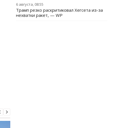
6 августа, 08:55
Трамп резко раскритиковал Хегсета из-за
нехватки ракет, — WP