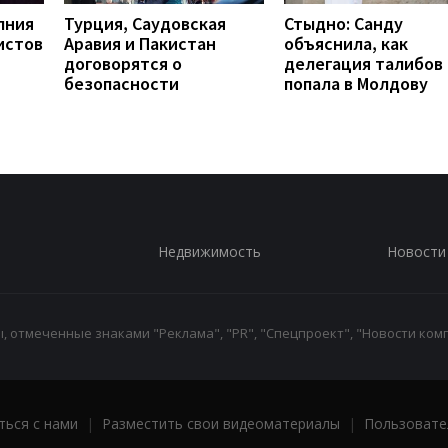
лния
Турция, Саудовская
Стыдно: Санду
истов
Аравия и Пакистан
объяснила, как
договорятся о
делегация талибов
безопасности
попала в Молдову
Недвижимость
Новости
 отмеченные знаками "Реклама", "PR", "Спецпроект", "Новости комп
ться с нами
|
Разместить свои видеоматериалы
|
Пользовате