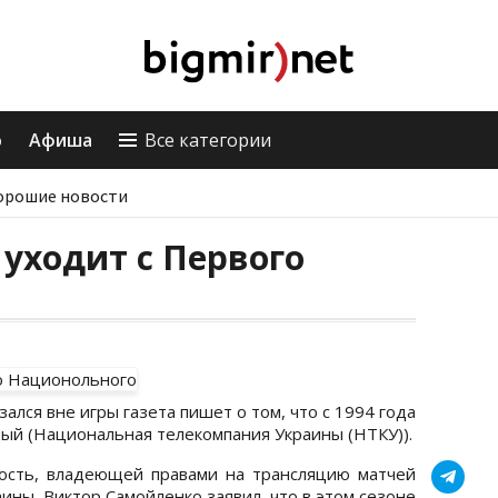
о
Афиша
Все категории
орошие новости
уходит с Первого
лся вне игры газета пишет о том, что с 1994 года
ый (Национальная телекомпания Украины (НТКУ)).
ость, владеющей правами на трансляцию матчей
ины, Виктор Самойленко заявил, что в этом сезоне