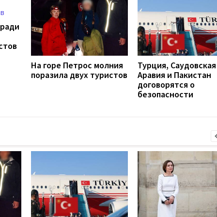
 ради
стов
На горе Петрос молния
Турция, Саудовская
поразила двух туристов
Аравия и Пакистан
договорятся о
безопасности