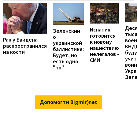
Дес
Испания
Зеленский
тыс
готовится
о
Рак у Байдена
вое
к новому
украинской
распространился
КНД
нашествию
баллистике:
на кости
буд
нелегалов -
Будет, но
учит
СМИ
есть одно
войн
"но"
Укра
Зел
Допомогти Bigmir)net