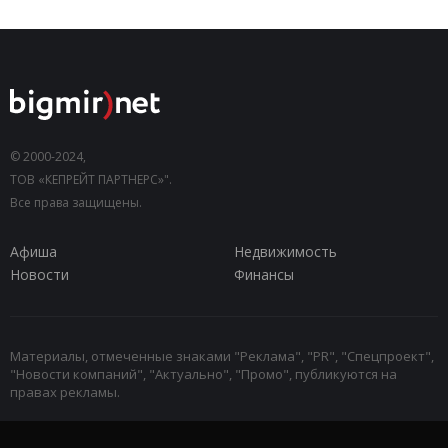
© 2000-2024,
ТОВ «КЕПРЕЙТ ПАРТНЕРС»".
Все права защищены.
Афиша
Недвижимость
Новости
Финансы
Материалы, отмеченные знаками "Реклама", "PR", "Спецпроект",
"Новости компаний", "Актуально", "Промо", публикуются на
правах рекламы.