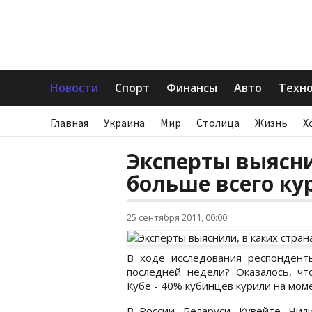
Новости
Спорт
Финансы
Авто
Техн
Главная
Украина
Мир
Столица
Жизнь
Х
Эксперты выясни
больше всего ку
25 сентября 2011, 00:00
В ходе исследования респондент
последней недели? Оказалось, ч
Кубе - 40% кубинцев курили на мом
В России, Беларуси, Кувейте, Чил