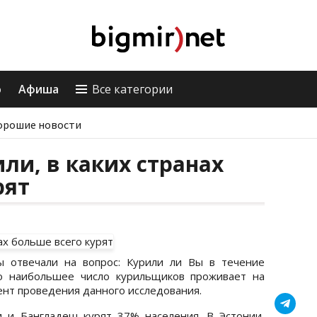
о
Афиша
Все категории
орошие новости
ли, в каких странах
рят
ы отвечали на вопрос: Курили ли Вы в течение
то наибольшее число курильщиков проживает на
ент проведения данного исследования.
и и Бангладеш курят 37% населения. В Эстонии,