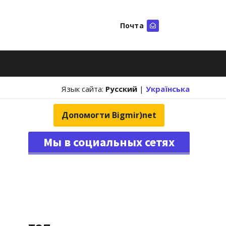
Почта
Искать
Язык сайта:
Русский
|
Українська
Допомогти Bigmir)net
Мы в социальных сетях