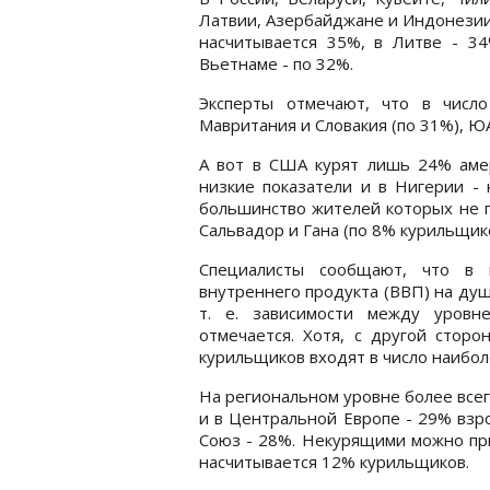
Латвии, Азербайджане и Индонезии
насчитывается 35%, в Литве - 34
Вьетнаме - по 32%.
Эксперты отмечают, что в числ
Мавритания и Словакия (по 31%), ЮА
А вот в США курят лишь 24% амер
низкие показатели и в Нигерии - 
большинство жителей которых не 
Сальвадор и Гана (по 8% курильщико
Специалисты сообщают, что в 
внутреннего продукта (ВВП) на душ
т. е. зависимости между уровн
отмечается. Хотя, с другой стор
курильщиков входят в число наибол
На региональном уровне более все
и в Центральной Европе - 29% взр
Союз - 28%. Некурящими можно пр
насчитывается 12% курильщиков.