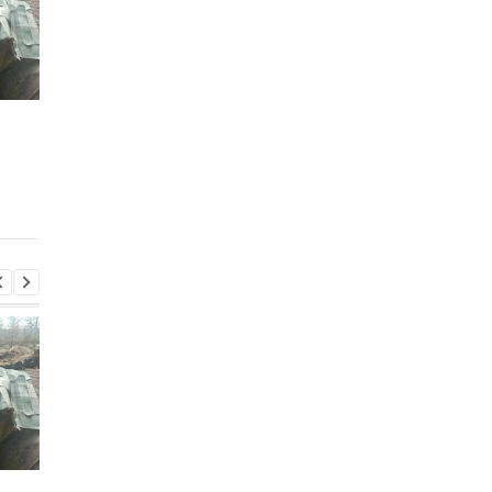
Итоги 5.8: Удар по Киеву
В Италии двое суток
и нехватка
искали выброшенны
антибаллистики
лотерейный билет с
выигрышем
Итоги 5.8: Удар по Киеву
В Италии двое суток