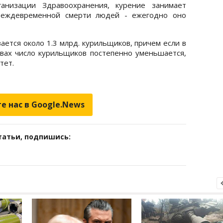
анизации Здравоохранения, курение занимает
преждевременной смерти людей - ежегодно оно
ется около 1.3 млрд. курильщиков, причем если в
вах число курильщиков постепенно уменьшается,
тет.
е нас в Google.News
татьи, подпишись: