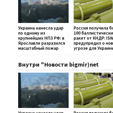
Украина нанесла удар
Россия получила б
по одному из
100 баллистически
крупнейших НПЗ РФ: в
ракет от КНДР: IS
Ярославле разразился
предупредил о но
масштабный пожар
угрозе для Украин
Внутри "Новости bigmir)net
Украина нанесла удар
Россия получила б