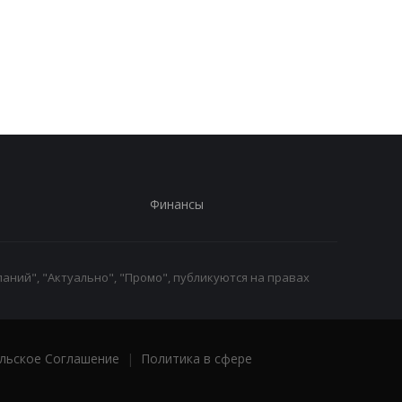
и нехватка
искали выброшенны
антибаллистики
лотерейный билет с
выигрышем
Финансы
аний", "Актуально", "Промо", публикуются на правах
льское Соглашение
|
Политика в сфере