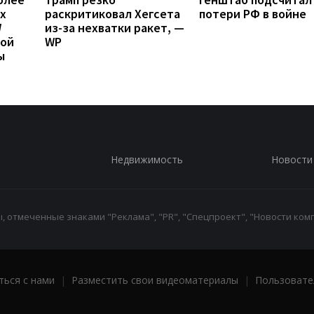
х
раскритиковал Хегсета
потери РФ в войне
W
из-за нехватки ракет, —
вой
WP
ы
Недвижимость
Новости
 отмеченные знаками "Реклама", "PR", "Спецпроект", "Новости комп
ться с нами
|
Разместить свои видеоматериалы
|
Пользовате