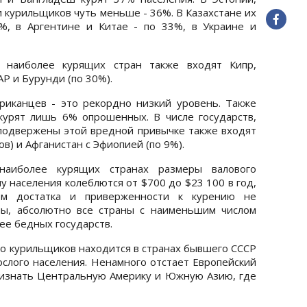
 курильщиков чуть меньше - 36%. В Казахстане их
%, в Аргентине и Китае - по 33%, в Украине и
о наиболее курящих стран также входят Кипр,
Р и Бурунди (по 30%).
иканцев - это рекордно низкий уровень. Также
курят лишь 6% опрошенных. В числе государств,
подвержены этой вредной привычке также входят
в) и Афганистан с Эфиопией (по 9%).
наиболее курящих странах размеры валового
у населения колеблются от $700 до $23 100 в год,
ем достатка и приверженности к курению не
оны, абсолютно все страны с наименьшим числом
ее бедных государств.
го курильщиков находится в странах бывшего СССР
ослого населения. Ненамного отстает Европейский
изнать Центральную Америку и Южную Азию, где