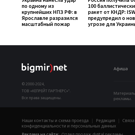
по одному из
100 баллистически
крупнейших НПЗ РФ: в
ракет от КНДР: IS
Ярославле разразился
предупредил о но
масштабный пожар
угрозе для Украин
Афиша
© 2000-2024,
ТОВ «КЕПРЕЙТ ПАРТНЕРС»".
Материалы,
Все права защищены.
рекламы.
Наши контакты и схема проезда
|
Редакция
|
Связа
конфиденциальности и персональных данных
Реклама на сайте:
Отдел продаж digital рекламы