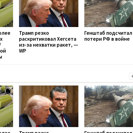
олее
Трамп резко
Генштаб подсчитал
х
раскритиковал Хегсета
потери РФ в войне
W
из-за нехватки ракет, —
вой
WP
ы
олее
Трамп резко
Генштаб подсчитал