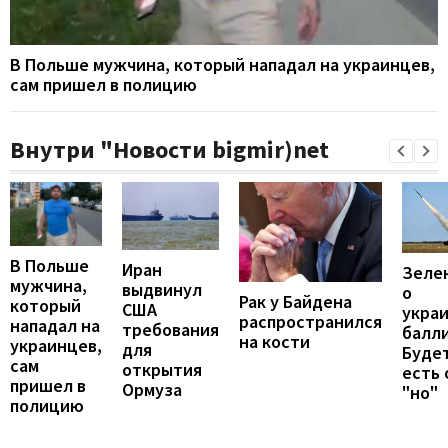
В Польше мужчина, который нападал на украинцев,
сам пришел в полицию
Внутри "Новости bigmir)net
В Польше
Иран
Зеле
мужчина,
выдвинул
о
Рак у Байдена
который
США
укра
распространился
нападал на
требования
балли
на кости
украинцев,
для
Будет
сам
открытия
есть
пришел в
Ормуза
"но"
полицию