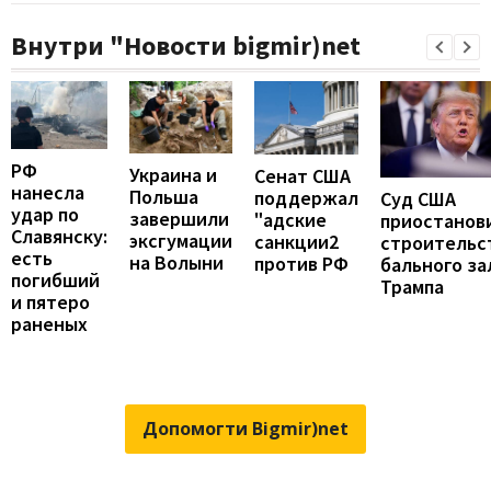
Внутри "Новости bigmir)net
РФ
Украина и
Сенат США
нанесла
Польша
поддержал
Суд США
удар по
завершили
"адские
приостанов
Славянску:
эксгумации
санкции2
строительс
есть
на Волыни
против РФ
бального за
погибший
Трампа
и пятеро
раненых
Допомогти Bigmir)net