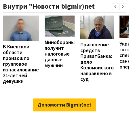
Внутри "Новости bigmir)net
Минобороны
Укр
Присвоение
В Киевской
получит
гот
средств
области
налоговые
спе
ПриватБанка:
произошло
данные
сан
дело
групповое
мужчин
опе
Коломойского
изнасилование
направлено в
21-летней
суд
девушки
Допомогти Bigmir)net