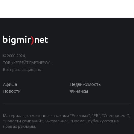
© 2000-2024,
ТОВ «КЕПРЕЙТ ПАРТНЕРС»".
Все права защищены.
Афиша
Недвижимость
Новости
Финансы
Материалы, отмеченные знаками "Реклама", "PR", "Спецпроект",
"Новости компаний", "Актуально", "Промо", публикуются на
правах рекламы.