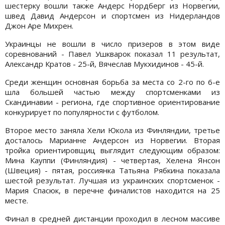
шестерку вошли также Андерс Нордберг из Норвегии,
швед Давид Андерсон и спортсмен из Нидерландов
Джон Аре Михрен.
Украинцы не вошли в число призеров в этом виде
соревнований - Павел Ушкварок показал 11 результат,
Александр Кратов - 25-й, Вячеслав Мукхидинов - 45-й.
Среди женщин основная борьба за места со 2-го по 6-е
шла большей частью между спортсменками из
Скандинавии - региона, где спортивное ориентирование
конкурирует по популярности с футболом.
Второе место заняла Хели Юкола из Финляндии, третье
досталось Марианне Андерсон из Норвегии. Вторая
тройка ориентировщиц выглядит следующим образом:
Мина Кауппи (Финляндия) - четвертая, Хелена Янсон
(Швеция) - пятая, россиянка Татьяна Рябкина показала
шестой результат. Лучшая из украинских спортсменок -
Мария Спасюк, в перечне финалистов находится на 25
месте.
Финал в средней дистанции проходил в лесном массиве