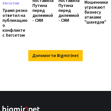
поставила
поставила
Мошенники
Путина
Путина
угрожают
перед
перед
Трамп резко
бизнесу
дилеммой
дилеммой
ответил на
атаками
- СМИ
- СМИ
публикацию
"шахедов"
о
конфликте
с Хегсетом
Допомогти Bigmir)net