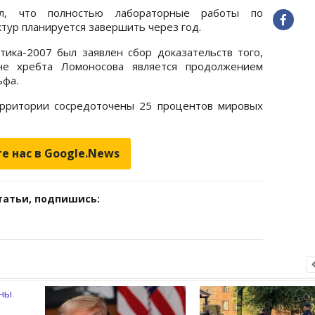
, что полностью лабораторные работы по
тур планируется завершить через год.
ика-2007 был заявлен сбор доказательств того,
не хребта Ломоносова является продолжением
ьфа.
ерритории сосредоточены 25 процентов мировых
е нас в Google.News
татьи, подпишись: