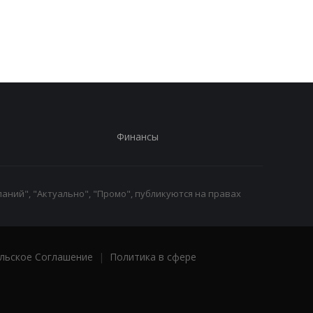
повторить кризис 2022
повторить кризис 20
года - Сыбига
года - Сыбига
Финансы
аний", "Актуально", "Промо", публикуются на правах
льское Соглашение
|
Политика в сфере