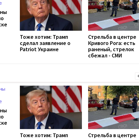
ины
ло
ске
Тоже хотим: Трамп
Стрельба в центре
сделал заявление о
Кривого Рога: есть
Patriot Украине
раненый, стрелок
сбежал - СМИ
ины
ло
ске
Тоже хотим: Трамп
Стрельба в центре