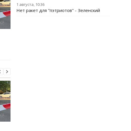
1 августа, 10:36
Нет ракет для "пэтриотов" - Зеленский
РФ стремится
РФ стремится
повторить кризис 2022
повторить кризис 20
года - Сыбига
года - Сыбига
РФ стремится
РФ стремится