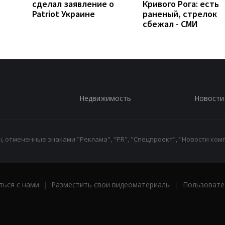
сделал заявление о
Кривого Рога: есть
Patriot Украине
раненый, стрелок
сбежал - СМИ
Недвижимость
Новости
 отмеченные знаками "Реклама", "PR", "Спецпроект", "Новости комп
ться с нами
|
Разместить свои видеоматериалы
|
Пользовате