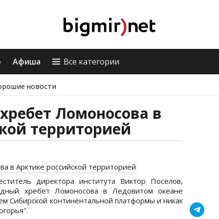
о
Афиша
Все категории
орошие новости
хребет Ломоносова в
ской территорией
еститель директора института Виктор Поселов,
водный хребет Ломоносова в Ледовитом океане
ем Сибирской континентальной платформы и никак
огорья".