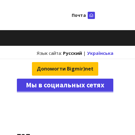
Почта
Искать
Язык сайта:
Русский
|
Українська
Допомогти Bigmir)net
Мы в социальных сетях