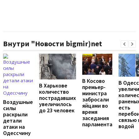
Внутри "Новости bigmir)net
В Косово
В Одес
В Харькове
премьер-
увелич
количество
министра
количе
пострадавших
забросали
раненых
Воздушные
увеличилось
яйцами во
есть
силы
до 23 человек
время
перебои
раскрыли
заседания
связью 
детали
парламента
водой
атаки на
Одессчину