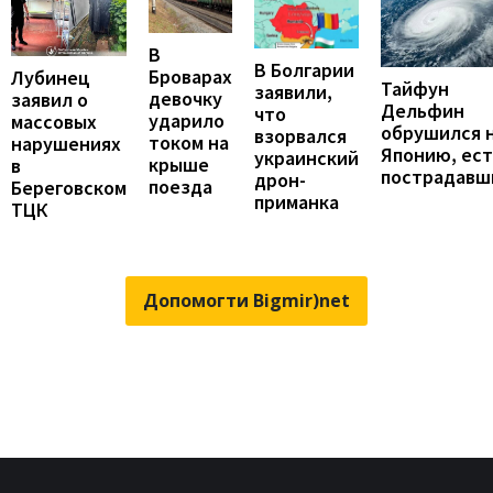
В
В Болгарии
Броварах
Лубинец
Тайфун
заявили,
девочку
заявил о
Дельфин
что
ударило
массовых
обрушился 
взорвался
током на
нарушениях
Японию, ест
украинский
крыше
в
пострадавш
дрон-
поезда
Береговском
приманка
ТЦК
Допомогти Bigmir)net