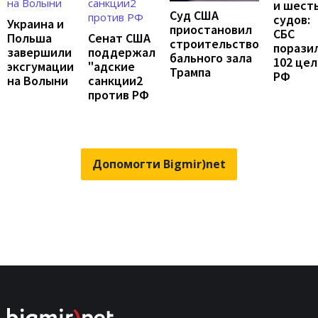
и шест
Суд США
судов:
Украина и
приостановил
СБС
Польша
Сенат США
строительство
порази
завершили
поддержал
бального зала
102 цел
эксгумации
"адские
Трампа
РФ
на Волыни
санкции2
против РФ
Допомогти Bigmir)net