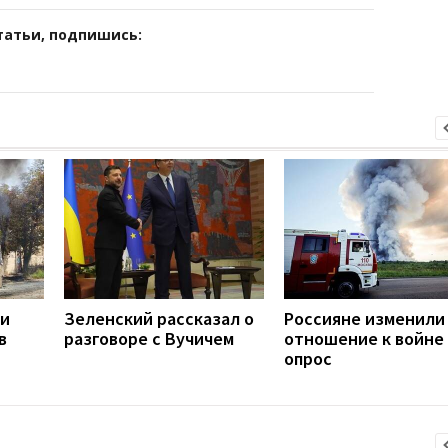
татьи, подпишись:
ли
Зеленский рассказал о
Россияне изменили
в
разговоре с Вучичем
отношение к войне 
опрос