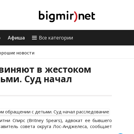
о
Афиша
Все категории
орошие новости
бвиняют в жестоком
ьми. Суд начал
итни Спирс (Britney Spears), адвокат ее бывшего
авитель совета округа Лос-Анджелеса, сообщает