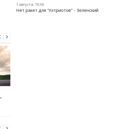
1 августа, 10:36
Нет ракет для "пэтриотов" - Зеленский
Зеленский: США будут
В Буковине задержа
-
поставлять ракеты для
мужчину, который
Patriot
ранил двух
полицейских