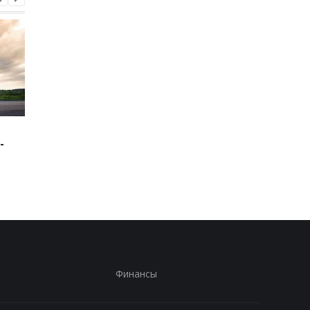
Зеленский: США будут
В Буковине задержа
-
поставлять ракеты для
мужчину, который
Patriot
ранил двух
полицейских
Финансы