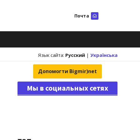
Почта
Искать
Язык сайта:
Русский
|
Українська
Допомогти Bigmir)net
Мы в социальных сетях