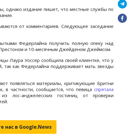
, однако издание пишет, что местные службы по
вание.
ываются от комментариев. Следующее заседание
пытками Федерлайна получить полную опеку над
 Престоном и 10-месячным Джейденом Джеймсом.
ицы Лаура Уоссер сообщила своей клиентке, что у
й, так как Федерлайна поддерживает мать звезды
ают появляться материалы, критикующие Бритни
к, в частности, сообщается, что певица
спрятала
из лос-анджелесских гостиниц от проверки
тей.
е нас в Google.News