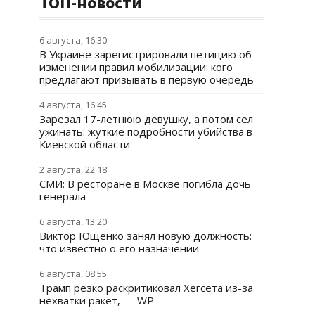
ТОП-новости
6 августа, 16:30
В Украине зарегистрировали петицию об
изменении правил мобилизации: кого
предлагают призывать в первую очередь
4 августа, 16:45
Зарезал 17-летнюю девушку, а потом сел
ужинать: жуткие подробности убийства в
Киевской области
2 августа, 22:18
СМИ: В ресторане в Москве погибла дочь
генерала
6 августа, 13:20
Виктор Ющенко занял новую должность:
что известно о его назначении
6 августа, 08:55
Трамп резко раскритиковал Хегсета из-за
нехватки ракет, — WP