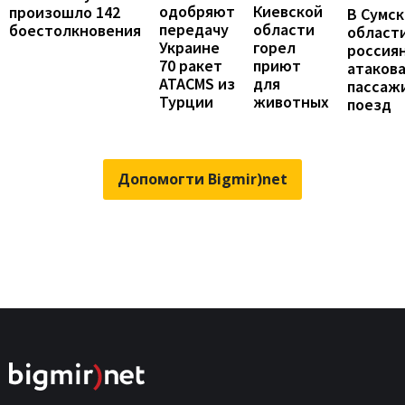
одобряют
Киевской
произошло 142
В Сумс
передачу
области
боестолкновения
област
Украине
горел
россия
70 ракет
приют
атаков
ATACMS из
для
пассаж
Турции
животных
поезд
Допомогти Bigmir)net