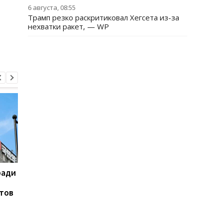
6 августа, 08:55
Трамп резко раскритиковал Хегсета из-за
нехватки ракет, — WP
ради
На горе Петрос молния
Турция, Саудовская
поразила двух туристов
Аравия и Пакистан
тов
договорятся о
безопасности