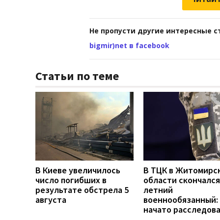
Не пропусти другие интересные с
bigmir)net в facebook
Статьи по теме
В Киеве увеличилось
В ТЦК в Житомирс
число погибших в
области скончался
результате обстрела 5
летний
августа
военнообязанный:
начато расследов