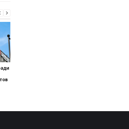
ради
На горе Петрос молния
Турция, Саудовская
поразила двух туристов
Аравия и Пакистан
тов
договорятся о
безопасности