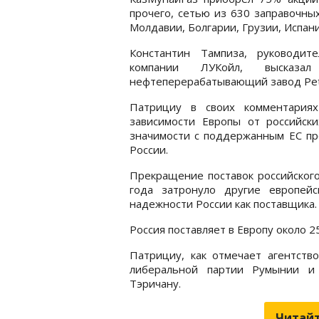
прочего, сетью из 630 заправочных
Молдавии, Болгарии, Грузии, Испан
Константин Тампиза, руководит
компании ЛУКойл, высказа
нефтеперерабатывающий завод Pet
Патрициу в своих комментариях
зависимости Европы от российски
значимости с поддержанным ЕС пр
России.
Прекращение поставок российского
года затронуло другие европей
надежности России как поставщика.
Россия поставляет в Европу около 2
Патрициу, как отмечает агентств
либеральной партии Румынии и 
Тэричану.
Читайт