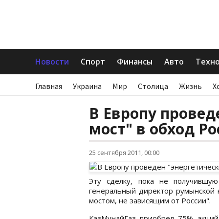
Новости
Спорт
Финансы
Авто
Техн
Главная
Украина
Мир
Столица
Жизнь
Х
В Европу провед
мост" в обход Р
25 сентября 2011, 00:00
Эту сделку, пока не получившу
генеральный директор румынской 
мостом, не зависящим от России".
КазМунайГаз приобрел 75% акций