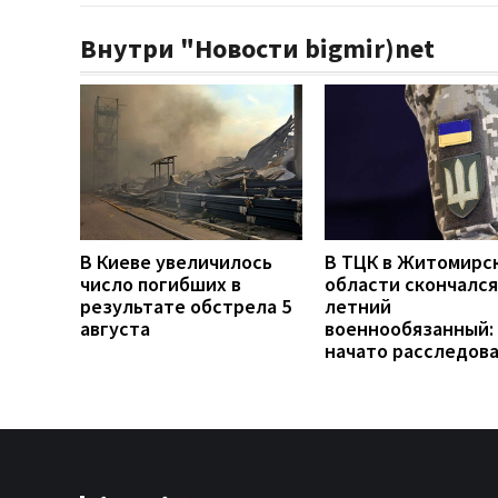
Внутри "Новости bigmir)net
В Киеве увеличилось
В ТЦК в Житомирс
число погибших в
области скончался
результате обстрела 5
летний
августа
военнообязанный:
начато расследов