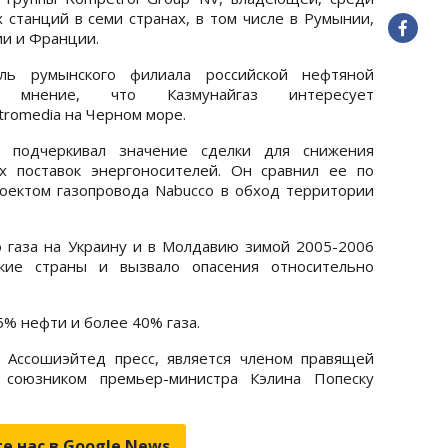
 станций в семи странах, в том числе в Румынии,
ии и Франции.
ель румынского филиала российской нефтяной
л мнение, что Казмунайгаз интересует
romedia на Черном море.
 подчеркивал значение сделки для снижения
х поставок энергоносителей. Он сравнил ее по
оектом газопровода Nabucco в обход территории
 газа на Украину и в Молдавию зимой 2005-2006
ские страны и вызвало опасения относительно
5% нефти и более 40% газа.
о Ассошиэйтед пресс, является членом правящей
союзником премьер-министра Кэлина Попеску
е нас в Google.News