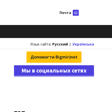
Почта
Искать
Язык сайта:
Русский
|
Українська
Допомогти Bigmir)net
Мы в социальных сетях