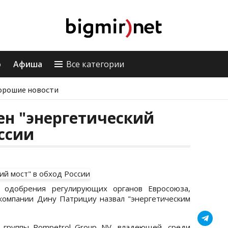
о
Афиша
Все категории
орошие новости
ен "энергетический
оссии
ю одобрения регулирующих органов Евросоюза,
компании Дину Патрициу назвал "энергетическим
 группы Rompetrol Group NV, владеющей, среди