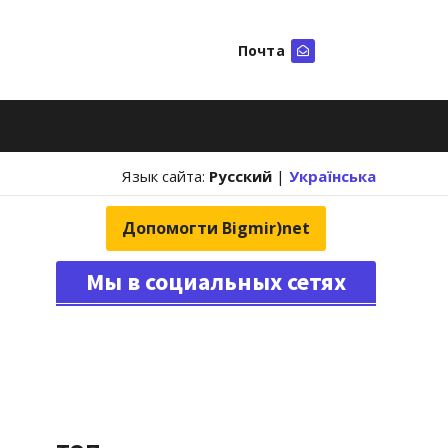
Почта
Искать
Язык сайта:
Русский
|
Українська
Допомогти Bigmir)net
Мы в социальных сетях