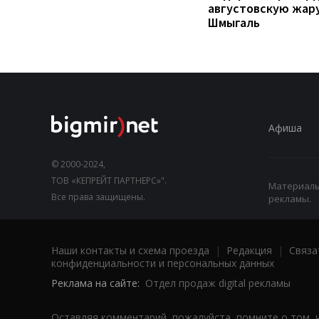
августовскую жару
Шмыгаль
Афиша
© 2000-2024,
ТОВ «КЕПРЕЙТ ПАРТНЕРС»".
Материалы,
Все права защищены.
рекламы.
Наши контакты и схема проезда
|
Редакция
|
Связа
конфиденциальности и персональных данных
Реклама на сайте:
Отдел продаж digital рекламы
Оставляя комментарий, пожалуйста, помните о том, 