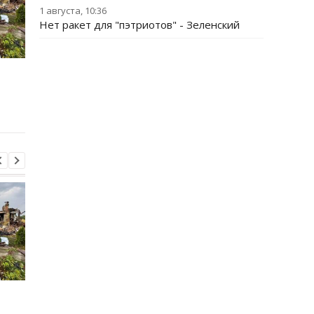
1 августа, 10:36
Нет ракет для "пэтриотов" - Зеленский
Испания объявила о
Россияне нанесли у
пограничном контроле
дроном по локомоти
для путешественников
поезда Сумы-Киев
из Италии
Испания объявила о
Россияне нанесли у
пограничном контроле
дроном по локомоти