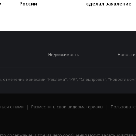
 -
России
сделал заявление
Недвижимость
Новости
 отмеченные знаками "Реклама", "PR", "Спецпроект", "Новости комп
ться с нами
|
Разместить свои видеоматериалы
|
Пользовате
что содержание и тон Вашего сообщения могут задеть чувства 