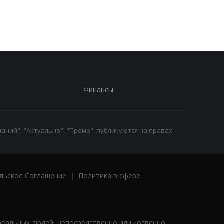
для путешественников
поезда Сумы-Киев
из Италии
Финансы
аний", "Актуально", "Промо", публикуются на правах
льское Соглашение
|
Политика в сфере
реальных людей, непосредственно или косвенно