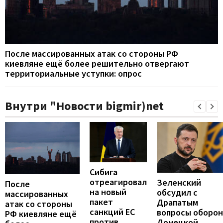
После массированных атак со стороны РФ
киевляне ещё более решительно отвергают
территориальные уступки: опрос
Внутри "Новости bigmir)net
Сибига
отреагировал
Зеленский
После
на новый
обсудил с
массированных
пакет
Драпатым
атак со стороны
санкций ЕС
вопросы оборо
РФ киевляне ещё
против
Донецкой