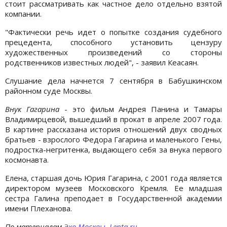
стоит рассматривать как частное дело отдельно взятой
компании.
"Фактически речь идет о попытке создания судебного
прецедента, способного установить цензуру
художественных произведений со стороны
родственников известных людей", - заявил Кеасаян.
Слушание дела начнется 7 сентября в Бабушкинском
районном суде Москвы.
Внук Гагарина
- это фильм Андрея Панина и Тамары
Владимирцевой, вышедший в прокат в апреле 2007 года.
В картине рассказана история отношений двух сводных
братьев - взрослого Федора Гагарина и маленького Гены,
подростка-негритенка, выдающего себя за внука первого
космонавта.
Елена, старшая дочь Юрия Гагарина, с 2001 года является
директором музеев Московского Кремля. Ее младшая
сестра Галина преподает в Государственной академии
имени Плеханова.
По материалам
Эхо Москвы
,
Lenta.ru