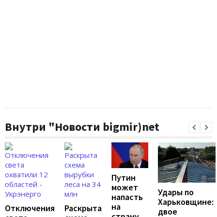
Внутри "Новости bigmir)net
Путин
может
Удары по
напасть
Харьковщине:
на
Отключения
Раскрыта
двое
страну