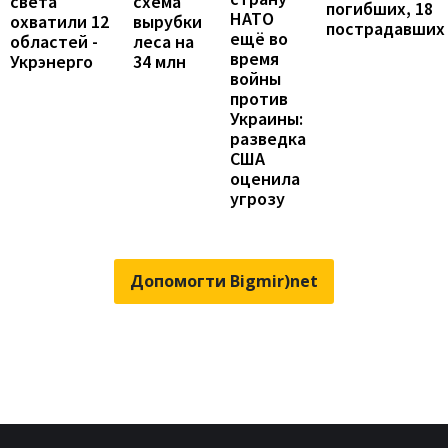
света
схема
погибших, 18
НАТО
охватили 12
вырубки
пострадавших
ещё во
областей -
леса на
время
Укрэнерго
34 млн
войны
против
Украины:
разведка
США
оценила
угрозу
Допомогти Bigmir)net