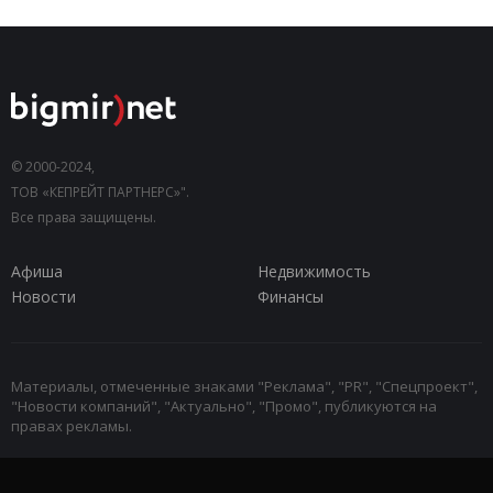
© 2000-2024,
ТОВ «КЕПРЕЙТ ПАРТНЕРС»".
Все права защищены.
Афиша
Недвижимость
Новости
Финансы
Материалы, отмеченные знаками "Реклама", "PR", "Спецпроект",
"Новости компаний", "Актуально", "Промо", публикуются на
правах рекламы.