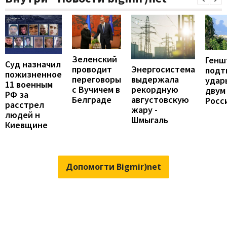
Зеленский
Генш
Суд назначил
проводит
Энергосистема
подт
пожизненное
переговоры
выдержала
удар
11 военным
с Вучичем в
рекордную
двум
РФ за
Белграде
августовскую
Росс
расстрел
жару -
людей н
Шмыгаль
Киевщине
Допомогти Bigmir)net