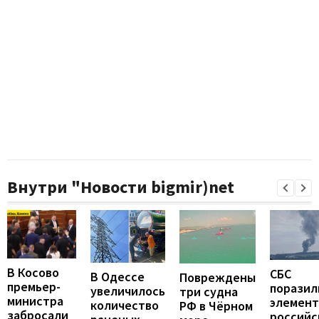
Внутри "Новости bigmir)net
В Косово
СБС
В Одессе
Повреждены
премьер-
поразил
увеличилось
три судна
министра
элемен
количество
РФ в Чёрном
забросали
российс