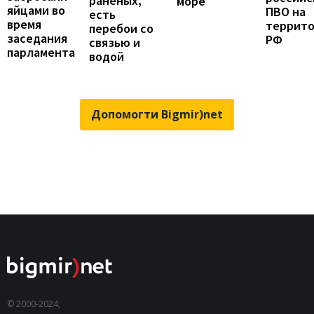
раненых,
море
яйцами во
ПВО на
есть
время
террит
перебои со
заседания
РФ
связью и
парламента
водой
Допомогти Bigmir)net
© 2000-2024,